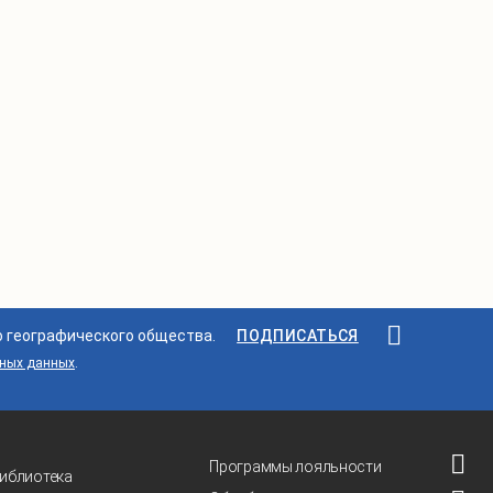
о географического общества.
ПОДПИСАТЬСЯ
ьных данных
.
Программы лояльности
иблиотека