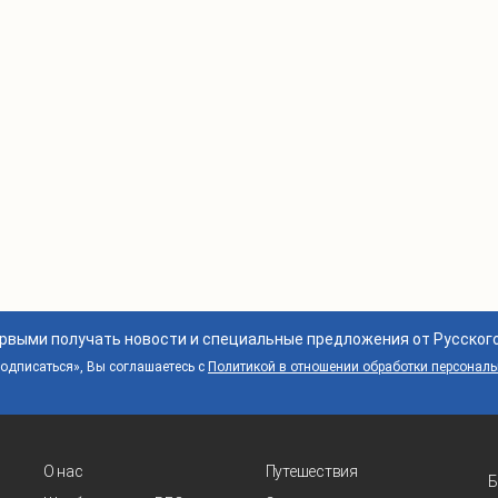
ервыми получать новости и специальные предложения от Русског
дписаться», Вы соглашаетесь с
Политикой в отношении обработки персонал
О нас
Путешествия
Б