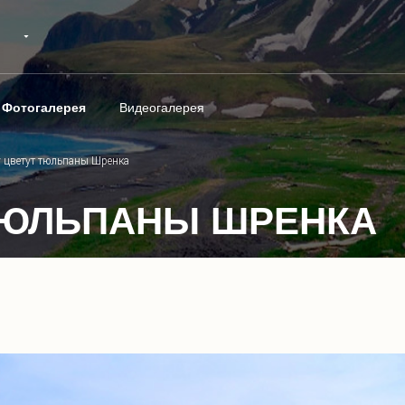
Фотогалерея
Видеогалерея
 цветут тюльпаны Шренка
ТЮЛЬПАНЫ ШРЕНКА
1
/
7