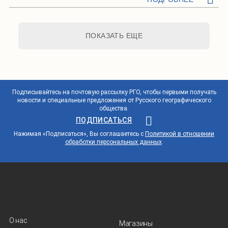
ПОКАЗАТЬ ЕЩЕ
Подписывайтесь на почтовую рассылку РГО, чтобы первыми получать
новости и специальные предложения от Русского географического
общества.
ПОДПИСАТЬСЯ
Нажимая «Подписаться», Вы соглашаетесь с
Политикой в отношении
обработки персональных данных
.
О нас
Магазины