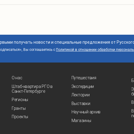
ервыми получать новости и специальные предложения от Русског
дписаться», Вы соглашаетесь с
Политикой в отношении обработки персонал
О нас
Путешествия
Б
Штаб-квартира РГО в
Экспедиции
Э
Санкт‑Петербурге
б
Лектории
Регионы
В
Выставки
Гранты
В
Научный архив
п
Проекты
Магазины