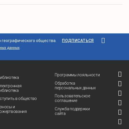
о географического общества.
ПОДПИСАТЬСЯ
ьных данных
.
Программы лояльности
иблиотека
Обработка
лектронная
персональных данных
иблиотека
Пользовательское
ступить в общество
соглашение
зносы и
Служба поддержки
ожертвования
сайта