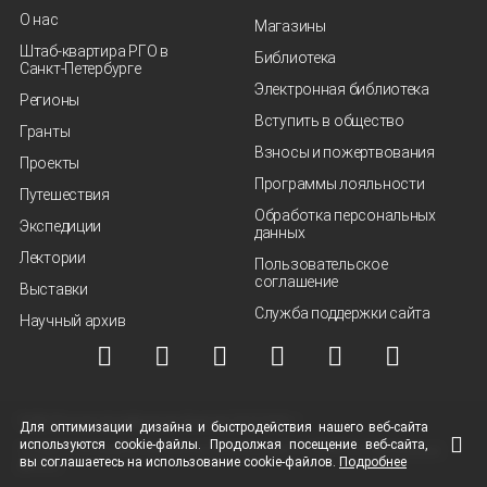
О нас
Магазины
Штаб-квартира РГО в
Библиотека
Санкт‑Петербурге
Электронная библиотека
Регионы
Вступить в общество
Гранты
Взносы и пожертвования
Проекты
Программы лояльности
Путешествия
Обработка персональных
Экспедиции
данных
Лектории
Пользовательское
соглашение
Выставки
Служба поддержки сайта
Научный архив
© ВОО "Русское географическое общество", 2013-2026 г.
Для оптимизации дизайна и быстродействия нашего
веб-сайта
используются
cookie-файлы.
Продолжая посещение
веб-сайта
,
Условия использования материалов
Политика защиты и обработки персональных
вы соглашаетесь на использование
cookie-файлов.
Подробнее
данных