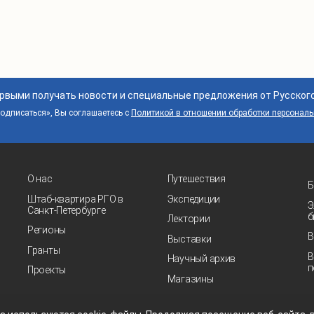
ервыми получать новости и специальные предложения от Русског
дписаться», Вы соглашаетесь с
Политикой в отношении обработки персонал
О нас
Путешествия
Б
Штаб-квартира РГО в
Экспедиции
Э
Санкт‑Петербурге
б
Лектории
Регионы
В
Выставки
Гранты
В
Научный архив
п
Проекты
Магазины