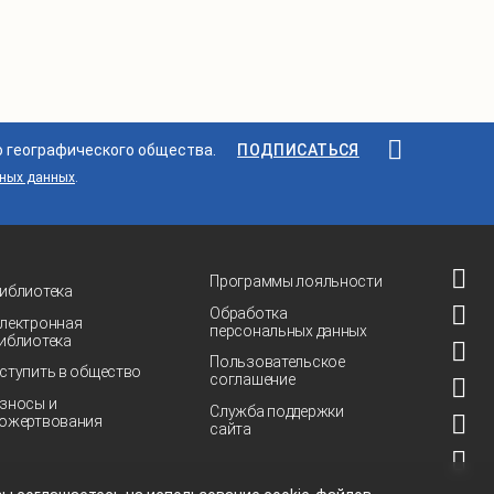
о географического общества.
ПОДПИСАТЬСЯ
ьных данных
.
Программы лояльности
иблиотека
Обработка
лектронная
персональных данных
иблиотека
Пользовательское
ступить в общество
соглашение
зносы и
Служба поддержки
ожертвования
сайта