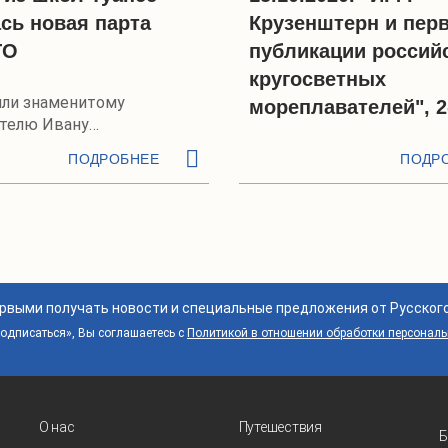
сь новая парта
Крузенштерн и пер
ГО
публикации россий
кругосветных
или знаменитому
мореплавателей", 2
телю Ивану
ерну
ПОДРОБНЕЕ
ПОДР
ервыми получать новости и специальные предложения от Русског
дписаться», Вы соглашаетесь с
Политикой в отношении обработки персонал
О нас
Путешествия
Б