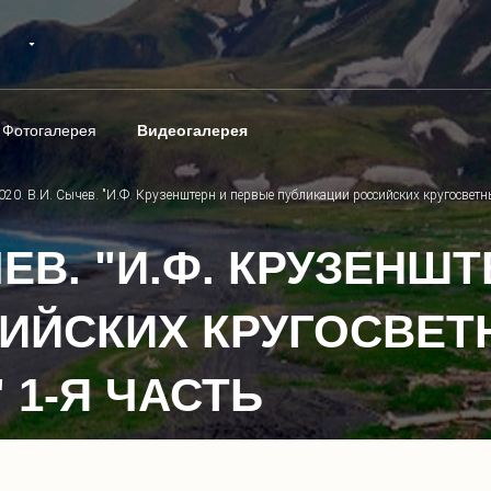
Фотогалерея
Видеогалерея
020. В.И. Сычев. "И.Ф. Крузенштерн и первые публикации российских кругосветн
СЫЧЕВ. "И.Ф. КРУЗЕН
ИЙСКИХ КРУГОСВЕТ
 1-Я ЧАСТЬ