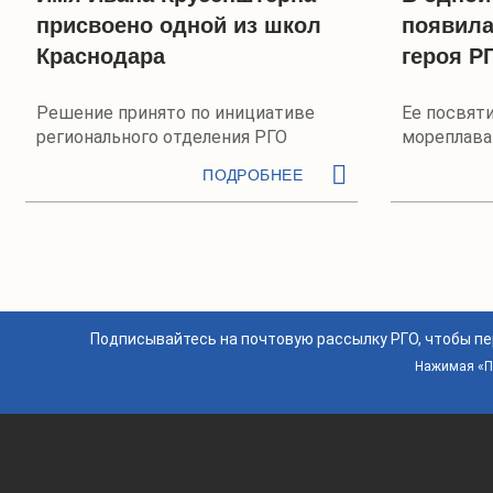
присвоено одной из школ
появила
Краснодара
героя Р
Решение принято по инициативе
Ее посвят
регионального отделения РГО
мореплава
Крузеншт
ПОДРОБНЕЕ
Подписывайтесь на почтовую рассылку РГО, чтобы п
Нажимая «По