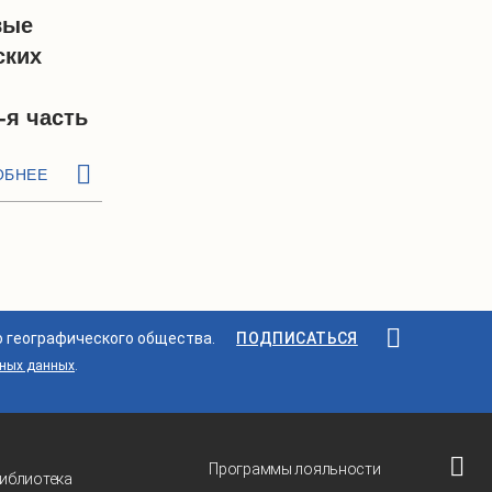
вые
ских
-я часть
ОБНЕЕ
о географического общества.
ПОДПИСАТЬСЯ
ьных данных
.
Программы лояльности
иблиотека