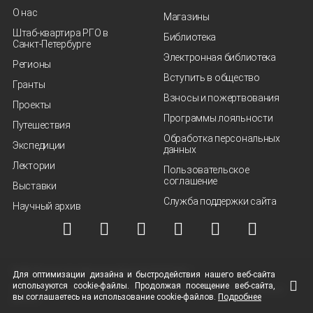
О нас
Магазины
Штаб-квартира РГО в
Библиотека
Санкт‑Петербурге
Электронная библиотека
Регионы
Вступить в общество
Гранты
Взносы и пожертвования
Проекты
Программы лояльности
Путешествия
Обработка персональных
Экспедиции
данных
Лектории
Пользовательское
соглашение
Выставки
Служба поддержки сайта
Научный архив
© ВОО "Русское географическое общество", 2013-2026 г.
Для оптимизации дизайна и быстродействия нашего
веб-сайта
используются
cookie-файлы.
Продолжая посещение
веб-сайта
,
Условия использования материалов
Политика защиты и обработки персональных
вы соглашаетесь на использование
cookie-файлов.
Подробнее
данных