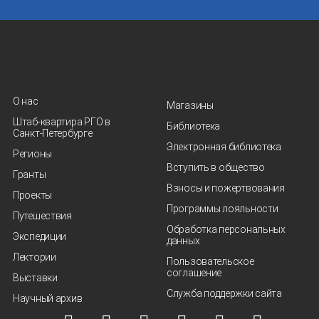
О нас
Магазины
Штаб-квартира РГО в
Библиотека
Санкт‑Петербурге
Электронная библиотека
Регионы
Вступить в общество
Гранты
Взносы и пожертвования
Проекты
Программы лояльности
Путешествия
Обработка персональных
Экспедиции
данных
Лектории
Пользовательское
соглашение
Выставки
Служба поддержки сайта
Научный архив