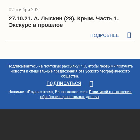
02 ноября 2021
27.10.21. А. Лыскин (28). Крым. Часть 1.
Экскурс в прошлое
ПОДРОБНЕЕ
Подписывайтесь на почтовую рассылку РГО, чтобы первыми получать
новости и специальные предложения от Русского географического
общества.
ПОДПИСАТЬСЯ
Нажимая «Подписаться», Вы соглашаетесь с
Политикой в отношении
обработки персональных данных
.