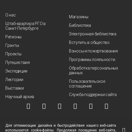
О нас
Магазины
Штаб-квартира РГО в
Библиотека
Санкт‑Петербурге
Электронная библиотека
Регионы
Вступить в общество
Гранты
Взносы и пожертвования
Проекты
Программы лояльности
Путешествия
Обработка персональных
Экспедиции
данных
Лектории
Пользовательское
соглашение
Выставки
Служба поддержки сайта
Научный архив
© ВОО "Русское географическое общество", 2013-2026 г.
Для оптимизации дизайна и быстродействия нашего
веб-сайта
используются
cookie-файлы.
Продолжая посещение
веб-сайта
,
Условия использования материалов
Политика защиты и обработки персональных