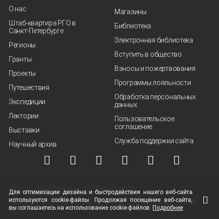
О нас
Магазины
Штаб-квартира РГО в
Библиотека
Санкт‑Петербурге
Электронная библиотека
Регионы
Вступить в общество
Гранты
Взносы и пожертвования
Проекты
Программы лояльности
Путешествия
Обработка персональных
Экспедиции
данных
Лектории
Пользовательское
соглашение
Выставки
Служба поддержки сайта
Научный архив
© ВОО "Русское географическое общество", 2013-2026 г.
Для оптимизации дизайна и быстродействия нашего
веб-сайта
используются
cookie-файлы.
Продолжая посещение
веб-сайта
,
Условия использования материалов
Политика защиты и обработки персональных
вы соглашаетесь на использование
cookie-файлов.
Подробнее
данных