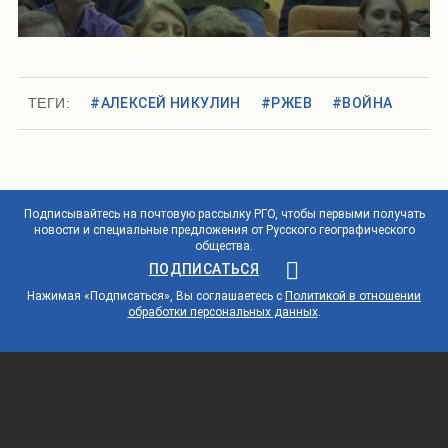
ТЕГИ:
#АЛЕКСЕЙ НИКУЛИН
#РЖЕВ
#ВОЙНА
Подписывайтесь на почтовую рассылку РГО, чтобы первыми получать
новости и специальные предложения от Русского географического
общества.
ПОДПИСАТЬСЯ
Нажимая «Подписаться», Вы соглашаетесь с
Политикой в отношении
обработки персональных данных
.