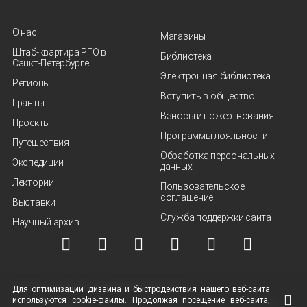
О нас
Магазины
Штаб-квартира РГО в
Библиотека
Санкт‑Петербурге
Электронная библиотека
Регионы
Вступить в общество
Гранты
Взносы и пожертвования
Проекты
Программы лояльности
Путешествия
Обработка персональных
Экспедиции
данных
Лектории
Пользовательское
соглашение
Выставки
Служба поддержки сайта
Научный архив
© ВОО "Русское географическое общество", 2013-2026 г.
Для оптимизации дизайна и быстродействия нашего
веб-сайта
используются
cookie-файлы.
Продолжая посещение
веб-сайта
,
Условия использования материалов
Политика защиты и обработки персональных