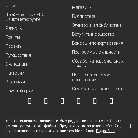
О нас
Магазины
Штаб-квартира РГО в
Библиотека
Санкт‑Петербурге
Электронная библиотека
Регионы
Вступить в общество
Гранты
Взносы и пожертвования
Проекты
Программы лояльности
Путешествия
Обработка персональных
Экспедиции
данных
Лектории
Пользовательское
соглашение
Выставки
Служба поддержки сайта
Научный архив
© ВОО "Русское географическое общество", 2013-2026 г.
Для оптимизации дизайна и быстродействия нашего
веб-сайта
используются
cookie-файлы.
Продолжая посещение
веб-сайта
,
Условия использования материалов
Политика защиты и обработки персональных
вы соглашаетесь на использование
cookie-файлов.
Подробнее
данных