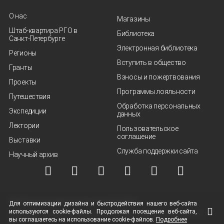
О нас
Магазины
Штаб-квартира РГО в
Библиотека
Санкт‑Петербурге
Электронная библиотека
Регионы
Вступить в общество
Гранты
Взносы и пожертвования
Проекты
Программы лояльности
Путешествия
Обработка персональных
Экспедиции
данных
Лектории
Пользовательское
соглашение
Выставки
Служба поддержки сайта
Научный архив
© ВОО "Русское географическое общество", 2013-2026 г.
Для оптимизации дизайна и быстродействия нашего
веб-сайта
используются
cookie-файлы.
Продолжая посещение
веб-сайта
,
Условия использования материалов
Политика защиты и обработки персональных
вы соглашаетесь на использование
cookie-файлов.
Подробнее
данных