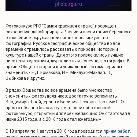
Фотоконкурс РГО "Самая красивая страна" посвящен
сохранению дикой природы России и воспитанию бережного
отношения к окружающей среде через искусство
фотографии. Русское географическое общество во все
времена стремилось рассказать о природе, истории и
культуре нашей страны. Для этого привлекались лучшие
писатели, художники, журналисты и, конечно, фотографы. В
архиве Общества хранятся уникальные фотоматериалы
знаменитых Е.Д. Ермакова, Н.Н. Миклухо-Маклая, Г.Ц.
Цыбикова и других.
В рядах Общества во все времена было множество
знаменитых фотохудожников: достаточно вспомнить
Владимира Шнейдерова и Василия Пескова. Поэтому РГО
просто обязано было запустить свой собственный
фотоконкурс, открытый для всех желающих. Он стартовал в
июне 2015 года, а с 2016 года стал ежегодным.
С 18 апреля по 1 августа 2016 года проводится
прием работ
,