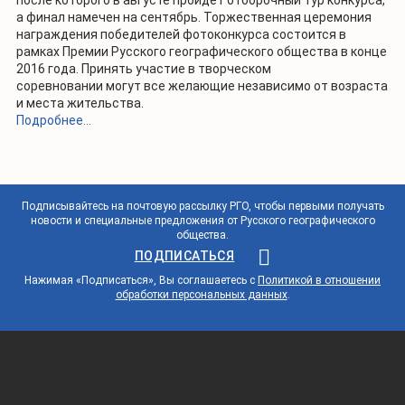
после которого в августе пройдет отборочный тур конкурса,
а финал намечен на сентябрь. Торжественная церемония
награждения победителей фотоконкурса состоится в
рамках Премии Русского географического общества в конце
2016 года. Принять участие в творческом
соревновании могут все желающие независимо от возраста
и места жительства.
Подробнее...
Подписывайтесь на почтовую рассылку РГО, чтобы первыми получать
новости и специальные предложения от Русского географического
общества.
ПОДПИСАТЬСЯ
Нажимая «Подписаться», Вы соглашаетесь с
Политикой в отношении
обработки персональных данных
.