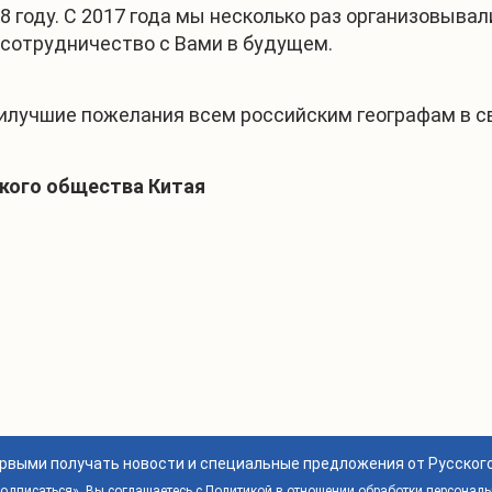
8 году. С 2017 года мы несколько раз организовыв
 сотрудничество с Вами в будущем.
илучшие пожелания всем российским географам в св
ского общества Китая
ервыми получать новости и специальные предложения от Русског
дписаться», Вы соглашаетесь с
Политикой в отношении обработки персонал