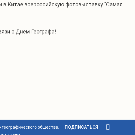
али в Китае всероссийскую фотовыставку "Самая
язи с Днем Географа!
о географического общества.
ПОДПИСАТЬСЯ
ьных данных
.