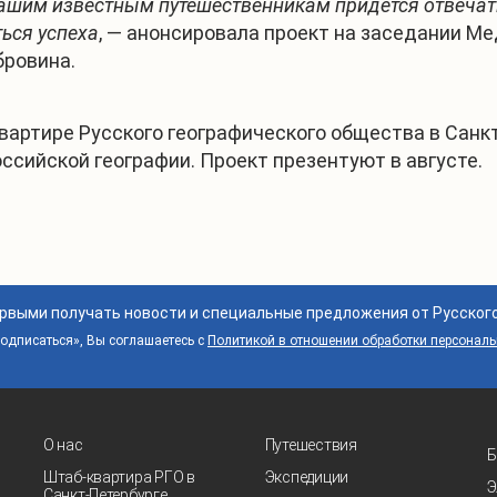
ашим известным путешественникам придётся отвечать.
ься успеха
, — анонсировала проект на заседании
Ме
бровина.
вартире Русского географического общества в Санк
ссийской географии. Проект презентуют в августе.
ервыми получать новости и специальные предложения от Русског
дписаться», Вы соглашаетесь с
Политикой в отношении обработки персонал
О нас
Путешествия
Б
Штаб-квартира РГО в
Экспедиции
Э
Санкт‑Петербурге