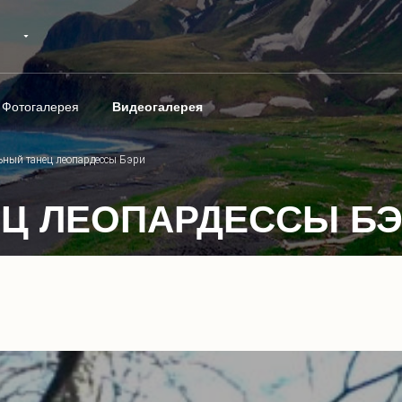
Фотогалерея
Видеогалерея
ьный танец леопардессы Бэри
Ц ЛЕОПАРДЕССЫ Б