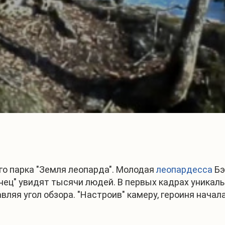
го парка "Земля леопарда". Молодая
леопардесса
Бэ
танец" увидят тысячи людей. В первых кадрах уника
авляя угол обзора. "Настроив" камеру, героиня начал