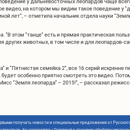
ое поведение у дальневосточных леопардов чаще все
ое видео, на котором мы видим такое поведение у "
иной лет", – отметила начальник отдела науки "Земл
ра. "В этом "танце" есть и прямая практическая поль
я других животных, в том числе и для леопардов-са
" и "Пятнистая семейка 2", все 16 серий искренне
у, будет особенно приятно смотреть это видео. Пото
Мисс "Земля леопарда" – 2015!", – рассказал режис
ервыми получать новости и специальные предложения от Русског
дписаться», Вы соглашаетесь с
Политикой в отношении обработки персонал