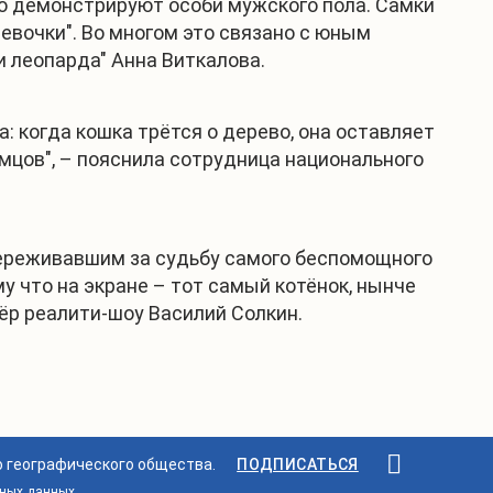
го демонстрируют особи мужского пола. Самки
девочки". Во многом это связано с юным
и леопарда" Анна Виткалова.
за: когда кошка трётся о дерево, она оставляет
мцов", – пояснила сотрудница национального
 переживавшим за судьбу самого беспомощного
му что на экране – тот самый котёнок, нынче
сёр реалити-шоу Василий Солкин.
о географического общества.
ПОДПИСАТЬСЯ
ьных данных
.