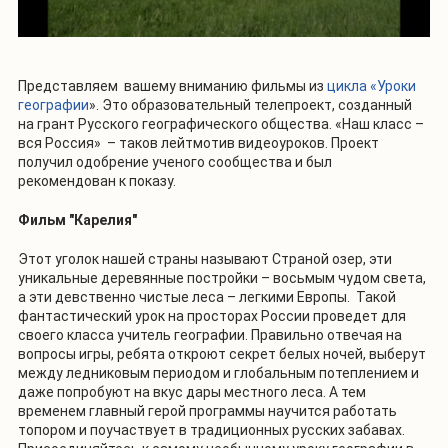
Представляем вашему вниманию фильмы из
цикла «Уроки
географии
». Это образовательный телепроект, созданный
на грант Русского географического общества. «Наш класс –
вся Россия» – таков лейтмотив видеоуроков. Проект
получил одобрение ученого сообщества и был
рекомендован к показу.
Фильм "Карелия"
Этот уголок нашей страны называют Страной озер, эти
уникальные деревянные постройки – восьмым чудом света,
а эти девственно чистые леса – легкими Европы. Такой
фантастический урок на просторах России проведет для
своего класса учитель географии. Правильно отвечая на
вопросы игры, ребята откроют секрет белых ночей, выберут
между ледниковым периодом и глобальным потеплением и
даже попробуют на вкус дары местного леса. А тем
временем главный герой программы научится работать
топором и поучаствует в традиционных русских забавах.