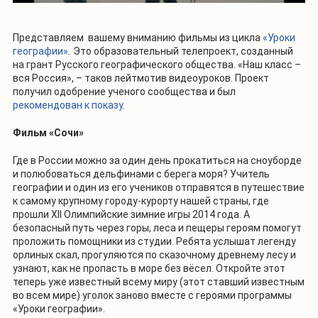
Представляем вашему вниманию фильмы из цикла
«Уроки
географии»
.
Это образовательный телепроект, созданный
на грант Русского географического общества. «Наш класс –
вся Россия», – таков лейтмотив видеоуроков. Проект
получил одобрение ученого сообщества и был
рекомендован к показу
.
Фильм «Сочи»
Где в России можно за один день прокатиться на сноуборде
и полюбоваться дельфинами с берега моря? Учитель
географии и один из его учеников отправятся в путешествие
к самому крупному городу-курорту нашей страны, где
прошли XII Олимпийские зимние игры 2014 года. А
безопасный путь через горы, леса и пещеры героям помогут
проложить помощники из студии. Ребята услышат легенду
орлиных скал, прогуляются по сказочному древнему лесу и
узнают, как не пропасть в море без вёсел. Откройте этот
теперь уже известный всему миру (этот ставший известным
во всем мире) уголок заново вместе с героями программы
«Уроки географии».