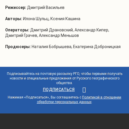
Режиссер:
Дмитрий Васильев
Авторы:
Илона Шульц, Ксения Кашина
Операторы:
Дмитрий Драновский, Александр Кипер,
Дмитрий Грачев, Александр Меньшов
Продюсеры:
Наталия Бобрышева, Екатерина Доброницкая
Подписывайтесь на почтовую рассылку РГО, чтобы первыми получать
новости и специальные предложения от Русского географического
общества.
ПОДПИСАТЬСЯ
Нажимая «Подписаться», Вы соглашаетесь с
Политикой в отношении
обработки персональных данных
.