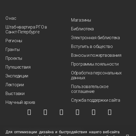
О нас
Магазины
Штаб-квартира РГО в
Библиотека
Санкт‑Петербурге
Электронная библиотека
Регионы
Вступить в общество
Гранты
Взносы и пожертвования
Проекты
Программы лояльности
Путешествия
Обработка персональных
Экспедиции
данных
Лектории
Пользовательское
соглашение
Выставки
Служба поддержки сайта
Научный архив
© ВОО "Русское географическое общество", 2013-2026 г.
Для оптимизации дизайна и быстродействия нашего
веб-сайта