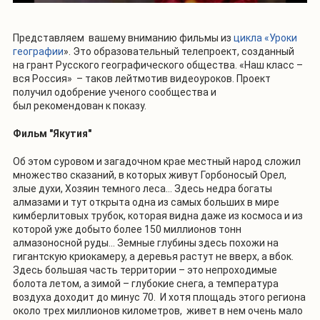
Представляем вашему вниманию фильмы из
цикла «Уроки
географии
». Это образовательный телепроект, созданный
на грант Русского географического общества. «Наш класс –
вся Россия» – таков лейтмотив видеоуроков. Проект
получил одобрение ученого сообщества и
был рекомендован к показу.
Фильм "Якутия"
Об этом суровом и загадочном крае местный народ сложил
множество сказаний, в которых живут Горбоносый Орел,
злые духи, Хозяин темного леса… Здесь недра богаты
алмазами и тут открыта одна из самых больших в мире
кимберлитовых трубок, которая видна даже из космоса и из
которой уже добыто более 150 миллионов тонн
алмазоносной руды… Земные глубины здесь похожи на
гигантскую криокамеру, а деревья растут не вверх, а вбок.
Здесь большая часть территории – это непроходимые
болота летом, а зимой – глубокие снега, а температура
воздуха доходит до минус 70. И хотя площадь этого региона
около трех миллионов километров, живет в нем очень мало