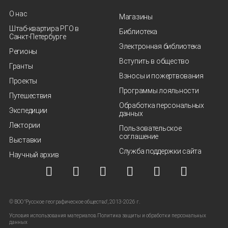
О нас
Магазины
Штаб-квартира РГО в
Библиотека
Санкт‑Петербурге
Электронная библиотека
Регионы
Вступить в общество
Гранты
Взносы и пожертвования
Проекты
Программы лояльности
Путешествия
Обработка персональных
Экспедиции
данных
Лектории
Пользовательское
соглашение
Выставки
Служба поддержки сайта
Научный архив
© ВОО "Русское географическое общество", 2013-2026 г.
Условия использования материалов
Политика защиты и обработки персональных
данных