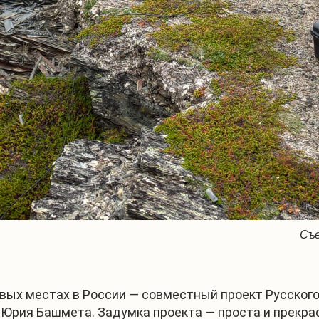
Съе
вых местах в России
—
совместный проект Русского
 Юрия Башмета. Задумка проекта
—
проста и прекра