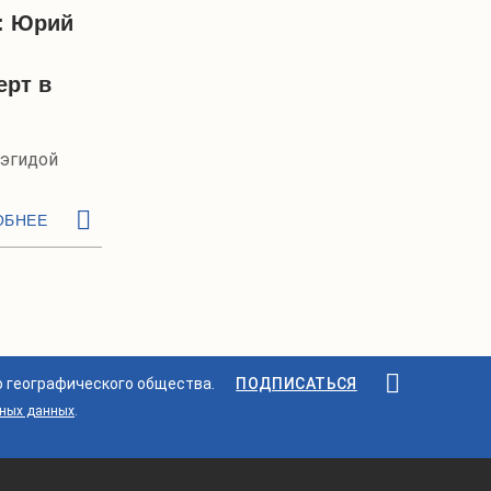
м: Юрий
ы
ерт в
 эгидой
ОБНЕЕ
о географического общества.
ПОДПИСАТЬСЯ
ьных данных
.