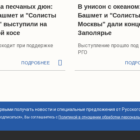
а песчаных дюн:
В унисон с океано
ашмет и "Солисты
Башмет и "Солист
 выступили на
Москвы" дали конц
й косе
Заполярье
оходит при поддержке
Выступление прошло под
РГО
ПОДРОБНЕЕ
ПОДР
ервыми получать новости и специальные предложения от Русског
дписаться», Вы соглашаетесь с
Политикой в отношении обработки персонал