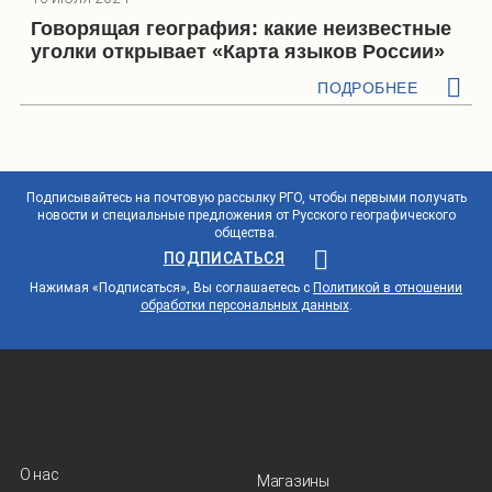
Говорящая география: какие неизвестные
уголки открывает «Карта языков России»
ПОДРОБНЕЕ
Подписывайтесь на почтовую рассылку РГО, чтобы первыми получать
новости и специальные предложения от Русского географического
общества.
ПОДПИСАТЬСЯ
Нажимая «Подписаться», Вы соглашаетесь с
Политикой в отношении
обработки персональных данных
.
О нас
Магазины