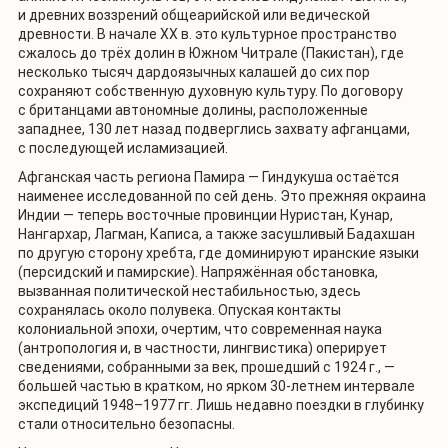
и древних воззрений общеарийской или ведической
древности. В начале
XX
в. это культурное пространство
сжалось до трёх долин в Южном Читрале (Пакистан), где
несколько тысяч дардоязычных калашей до сих пор
сохраняют собственную духовную культуру. По договору
с британцами автономные долины, расположенные
западнее, 130 лет назад подверглись захвату афганцами,
с последующей исламизацией.
Афганская часть региона Памира
—
Гиндукуша остаётся
наименее исследованной по сей день. Это прежняя окраина
Индии — теперь восточные провинции Нуристан, Кунар,
Нангархар, Лагман, Каписа, а также засушливый Бадахшан
по другую сторону хребта, где доминируют иранские языки
(персидский и памирские). Напряжённая обстановка,
вызванная политической нестабильностью, здесь
сохранялась около полувека. Опуская контакты
колониальной эпохи, очертим, что современная наука
(антропология и, в частности, лингвистика) оперирует
сведениями, собранными за век, прошедший с 1924 г., —
большей частью в кратком, но ярком 30-летнем интервале
экспедиций 1948–1977 гг. Лишь недавно поездки в глубинку
стали относительно безопасны.