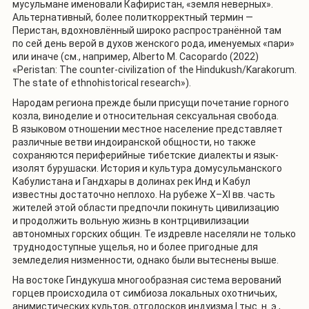
мусульмане именовали Кафиристан, «земля неверных».
Альтернативный, более политкорректный термин —
Перистан, вдохновлённый широко распространённой там
по сей день верой в духов женского рода, именуемых «пари»
или иначе (см., например, Alberto M. Cacopardo (2022)
«Peristan: The counter-civilization of the Hindukush/Karakorum.
The state of ethnohistorical research»).
Народам региона прежде были присущи почетание горного
козла, виноделие и относительная сексуальная свобода.
В языковом отношении местное население представляет
различные ветви индоиранской общности, но также
сохраняются периферийные тибетские диалекты и язык-
изолят бурушаски. История и культура домусульманского
Кабулистана и Гандхары в долинах рек Инд и Кабул
известны достаточно неплохо. На рубеже
X–XI
вв. часть
жителей этой области предпочли покинуть цивилизацию
и продолжить вольную жизнь в контрцивилизации
автономных горских общин. Те издревле населяли не только
труднодоступные ущелья, но и более пригодные для
земледелия низменности, однако были вытеснены выше.
На востоке Гиндукуша многообразная система верований
горцев происходила от симбиоза локальных охотничьих,
анимистических культов, отголосков индуизма I тыс. н. э.,