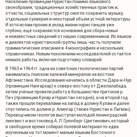
Население провинции Нуристан помимо языкового
своеобразия, традиционных хозяйственных практик и,
отчасти, социальных структур смогло сохранить музыку,
отдельные суеверия и некоторый объём устной литературы.
И хотя ислам проник в уклад жизни нуристанцев уже
глубоко, ещё сохраняются основания для сбора новых
и неизвестных сведений от наших современников. Из языков
и диалектов нуристанской группы лишь часть получили
грамматические описания в 4 монографиях и нескольких
справочниках. Новым поколениям исследователей остаётся
немало работы, включая подготовку словарей.
В 1963 и 1964 гг. одна из советских геологических партий
занималась поиском залежей минералов на востоке
Афганистана. Исследования начались в области Дара-и-Нур
(провинция Нангархар) к северо-востоку от Джелалабада,
затем учёные провели работу в большинстве притоков р.
Печ (провинции Кунар и Нуристан сегодня), а на второй год
также прошли перевалами на запад в долину Кулам и далее
спустились по долине р. Алингар (также Нуристан и Лагман).
Переводчиком геологов выступал молодой ленинградский
лингвист и востоковед А. Л. Грюнберг-Цветинович, который
в свободное время собирал полевой материал по едва
изученным на тот момент малым языкам Восточного