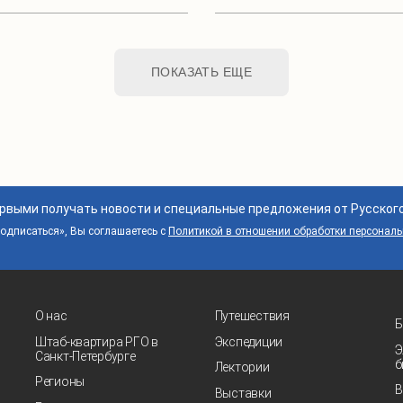
ПОКАЗАТЬ ЕЩЕ
ервыми получать новости и специальные предложения от Русског
дписаться», Вы соглашаетесь с
Политикой в отношении обработки персонал
О нас
Путешествия
Б
Штаб-квартира РГО в
Экспедиции
Э
Санкт‑Петербурге
б
Лектории
Регионы
В
Выставки