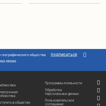
о географического общества.
ПОДПИСАТЬСЯ
ьных данных
.
Программы лояльности
иблиотека
Обработка
лектронная
персональных данных
иблиотека
Пользовательское
ступить в общество
соглашение