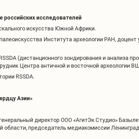
ве российских исследователей
аскального искусства Южной Африки.
м палеоискусства Института археологии РАН, доцент
RSSDA (дистанционного зондирования и анализа пр
рудник Центра античной и восточной археологии В
тории RSSDA.
ердцу Азии»
генеральный директор ООО «АгитЭк Студио» Базыле
й области, председатель медиакомиссии Ленинградс