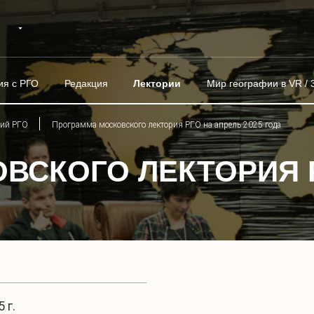
ия с РГО
Редакция
Лектории
Мир географии в VR / 
рий РГО
Программа московского лектория РГО на апрель 2025 года
ВСКОГО ЛЕКТОРИЯ 
 г.