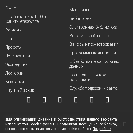
О нас
Магазины
Штаб-квартира РГО в
Библиотека
Санкт‑Петербурге
Электронная библиотека
Регионы
Вступить в общество
Гранты
Взносы и пожертвования
Проекты
Программы лояльности
Путешествия
Обработка персональных
Экспедиции
данных
Лектории
Пользовательское
соглашение
Выставки
Служба поддержки сайта
Научный архив
© ВОО "Русское географическое общество", 2013-2026 г.
Для оптимизации дизайна и быстродействия нашего
веб-сайта
используются
cookie-файлы.
Продолжая посещение
веб-сайта
,
Условия использования материалов
Политика защиты и обработки персональных
вы соглашаетесь на использование
cookie-файлов.
Подробнее
данных