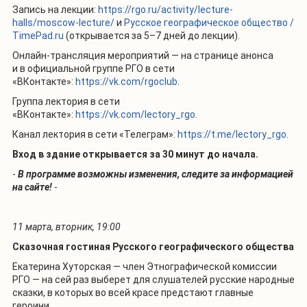
Запись на лекции:
https://rgo.ru/activity/lecture-
halls/moscow-lecture/
и
Русское географическое общество /
TimePad.ru
(открывается за 5–7 дней до лекции).
Онлайн-трансляция мероприятий — на странице анонса
и в официальной группе РГО в сети
«ВКонтакте»:
https://vk.com/rgoclub
.
Группа лектория в сети
«ВКонтакте»:
https://vk.com/lectory_rgo
.
Канал лектория в сети «Телеграм»:
https://t.me/lectory_rgo
.
Вход в здание открывается за 30 минут до начала.
-
В программе возможны изменения, следите за информацией
на сайте!
-
11
марта, вторник, 19:00
Сказочная гостиная Русского географического общества
Екатерина Хуторская — член Этнографической комиссии
РГО — на сей раз выберет для слушателей русские народные
сказки, в которых во всей красе предстают главные
героини
.