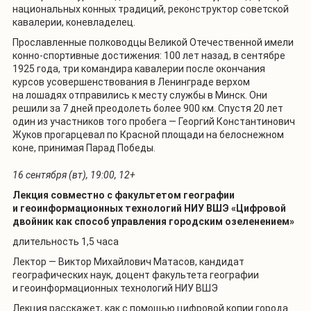
национальных конных традиций, реконструктор советской
кавалерии, коневладелец.
Прославленные полководцы Великой Отечественной имели
конно-спортивные достижения: 100 лет назад, в сентябре
1925 года, три командира кавалерии после окончания
курсов усовершенствования в Ленинграде верхом
на лошадях отправились к месту службы в Минск. Они
решили за 7 дней преодолеть более 900 км. Спустя 20 лет
один из участников того пробега — Георгий Константинович
Жуков прогарцевал по Красной площади на белоснежном
коне, принимая Парад Победы.
16 сентября (вт), 19:00, 12+
Лекция совместно с факультетом географии
и геоинформационных технологий НИУ ВШЭ «Цифровой
двойник как способ управления городским озеленением»
длительность 1,5 часа
Лектор — Виктор Михайлович Матасов, кандидат
географических наук, доцент факультета географии
и геоинформационных технологий НИУ ВШЭ
Лекция расскажет, как с помощью цифровой копии города