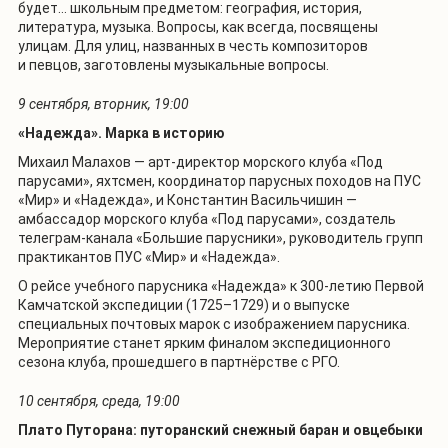
будет… школьным предметом: география, история,
литература, музыка. Вопросы, как всегда, посвящены
улицам. Для улиц, названных в честь композиторов
и певцов, заготовлены музыкальные вопросы.
9 сентября, вторник, 19:00
«Надежда». Марка в историю
Михаил Малахов — арт-директор морского клуба «Под
парусами», яхтсмен, координатор парусных походов на ПУС
«Мир» и «Надежда», и Константин Васильчишин —
амбассадор морского клуба «Под парусами», создатель
телеграм-канала «Большие парусники», руководитель групп
практикантов ПУС «Мир» и «Надежда».
О рейсе учебного парусника «Надежда» к 300-летию Первой
Камчатской экспедиции (1725–1729) и о выпуске
специальных почтовых марок с изображением парусника.
Мероприятие станет ярким финалом экспедиционного
сезона клуба, прошедшего в партнёрстве с РГО.
10 сентября, среда, 19:00
Плато Путорана: путоранский снежный баран и овцебыки