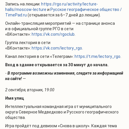
Запись на лекции:
https://rgo.ru/activity/lecture-
halls/moscow-lecture
и
Русское географическое общество /
TimePad.ru
(открывается за 6–7 дней до лекции).
Онлайн-трансляция мероприятий — на странице анонса
и в официальной группе РГО в сети
«ВКонтакте»:
https://vk.com/rgoclub
.
Группа лектория в сети
«ВКонтакте»:
https://vk.com/lectory_rgo
.
Канал лектория в сети «Телеграм»:
https://t.me/lectory_rgo
.
Вход в здание открывается за 30 минут до начала.
-
В программе возможны изменения, следите за информацией
на сайте!
—
2 сентября, вторник, 19:00
Имя улиц
Интеллектуальная командная игра от муниципального
округа Северное Медведково и Русского географического
общества.
Игра пройдёт под девизом «Снова в школу». Каждая тема