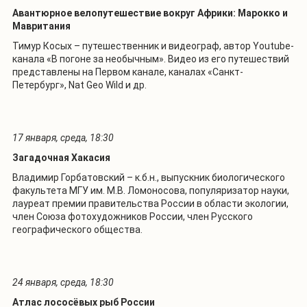
Авантюрное велопутешествие вокруг Африки: Марокко и
Мавритания
Тимур Косых – путешественник и видеограф, автор
Youtube-
канала «В погоне за необычным». Видео из его путешествий
представлены на Первом канале,
к
анал
ах
«Санкт-
Петербург», Nat Geo Wild и др.
17 января, среда, 18:30
Загадочная Хакасия
Владимир Горбатовский – к.б.н., выпускник биологического
факультета МГУ им. М.В. Ломоносова, популяризатор науки,
лауреат премии правительства России в области экологии,
член Союза фотохудожников России, член Русского
географического общества.
24 января, среда, 18:30
Атлас лососёвых рыб России