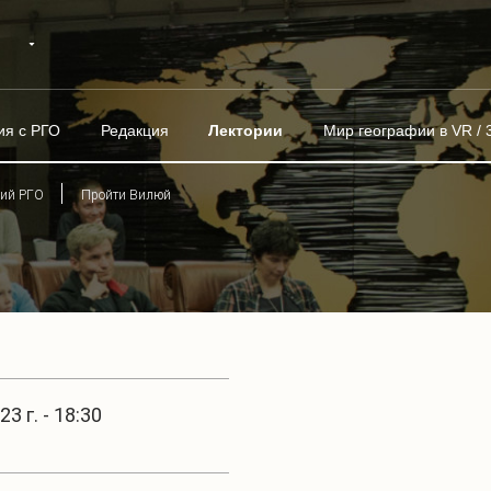
ия с РГО
Редакция
Лектории
Мир географии в VR / 
рий РГО
Пройти Вилюй
3 г. - 18:30