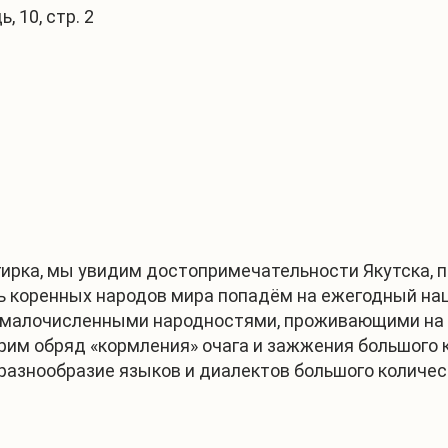
 10, стр. 2
1
/
3
гирка, мы увидим достопримечательности Якутска, 
 коренных народов мира попадём на ежегодный на
с малочисленными народностями, проживающими на 
им обряд «кормления» очага и зажжения большого к
азнообразие языков и диалектов большого количес