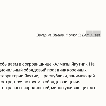
Паром через Вилюй. Фото: О. Батищева
Вечер на Вилюе. Фото: О. Батищева
Эвены. Фото: О. Батищева
побываем в сокровищнице «Алмазы Якутии». На
циональный обрядовый праздник коренных
территории Якутии, – республики, занимающей
остра, поучаствуем в обряде очищения.
тва разных народностей, мирно уживающихся в