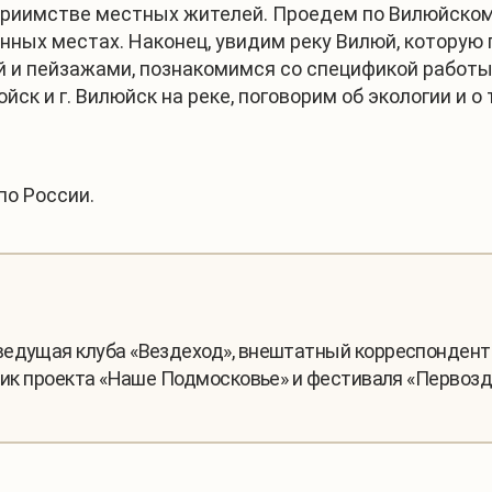
еприимстве местных жителей. Проедем по Вилюйско
нных местах. Наконец, увидим реку Вилюй, которую
й и пейзажами, познакомимся со спецификой работы
ск и г. Вилюйск на реке, поговорим об экологии и о 
по России.
ведущая клуба «Вездеход», внештатный корреспондент 
тник проекта «Наше Подмосковье» и фестиваля «Первозд