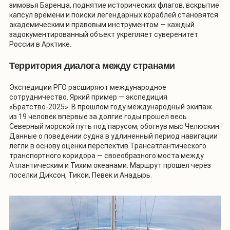
зимовья Баренца, поднятие исторических флагов, вскрытие
капсул времени и поиски легендарных кораблей становятся
академическим и правовым инструментом — каждый
задокументированный объект укрепляет суверенитет
России в Арктике.
Территория диалога между странами
Экспедиции РГО расширяют международное
сотрудничество. Яркий пример — экспедиция
«Братство-2025». В прошлом году международный экипаж
из 19 человек впервые за долгие годы прошел весь
Северный морской путь под парусом, обогнув мыс Челюскин.
Данные о поведении судна в удлиненный период навигации
легли в основу оценки перспектив Трансатлантического
транспортного коридора — своеобразного моста между
Атлантическим и Тихим океанами. Маршрут прошел через
поселки Диксон, Тикси, Певек и Анадырь.