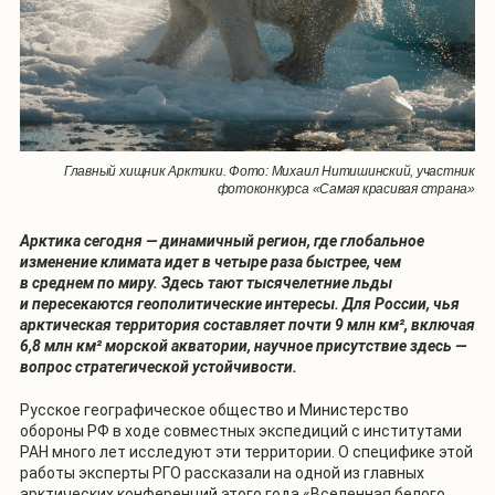
Главный хищник Арктики. Фото: Михаил Нитишинский, участник
фотоконкурса «Самая красивая страна»
Арктика сегодня — динамичный регион, где глобальное
изменение климата идет в четыре раза быстрее, чем
в среднем по миру. Здесь тают тысячелетние льды
и пересекаются геополитические интересы. Для России, чья
арктическая территория составляет почти 9 млн км², включая
6,8 млн км² морской акватории, научное присутствие здесь —
вопрос стратегической устойчивости.
Русское географическое общество и Министерство
обороны РФ в ходе совместных экспедиций с институтами
РАН много лет исследуют эти территории. О специфике этой
работы эксперты РГО рассказали на одной из главных
арктических конференций этого года «Вселенная белого