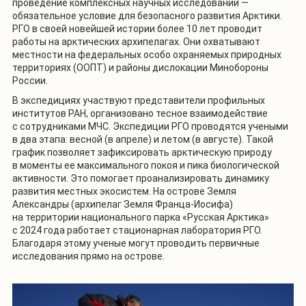
проведение комплексных научных исследований —
обязательное условие для безопасного развития Арктики.
РГО в своей новейшей истории более 10 лет проводит
работы на арктических архипелагах. Они охватывают
местности на федеральных особо охраняемых природных
территориях (ООПТ) и районы дислокации Минобороны
России.
В экспедициях участвуют представители профильных
институтов РАН, организовано тесное взаимодействие
с сотрудниками МЧС. Экспедиции РГО проводятся учеными
в два этапа: весной (в апреле) и летом (в августе). Такой
график позволяет зафиксировать арктическую природу
в моменты ее максимального покоя и пика биологической
активности. Это помогает проанализировать динамику
развития местных экосистем. На острове Земля
Александры (архипелаг Земля Франца-Иосифа)
на территории национального парка «Русская Арктика»
с 2024 года работает стационарная лаборатория РГО.
Благодаря этому ученые могут проводить первичные
исследования прямо на острове.