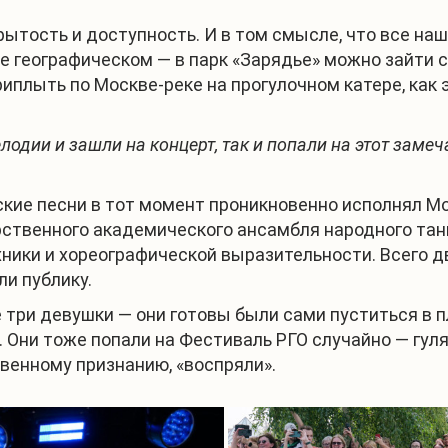
ытость и доступность. И в том смысле, что все на
е географическом — в парк «Зарядье» можно зайти с
риплыть по Москве-реке на прогулочном катере, как
одии и зашли на концерт, так и попали на этот замеч
ские песни в тот момент проникновенно исполнял Мо
ственного академического ансамбля народного тан
хники и хореографической выразительности. Всего 
ли публику.
ри девушки — они готовы были сами пуститься в пля
. Они тоже попали на Фестиваль РГО случайно — гул
твенному признанию, «воспряли».