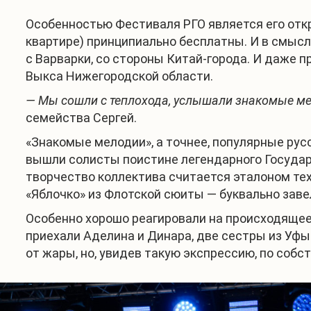
Особенностью Фестиваля РГО является его откр
квартире) принципиально бесплатны. И в смысл
с Варварки, со стороны Китай-города. И даже п
Выкса Нижегородской области.
— Мы сошли с теплохода, услышали знакомые мел
семейства Сергей.
«Знакомые мелодии», а точнее, популярные рус
вышли солисты поистине легендарного Государ
творчество коллектива считается эталоном те
«Яблочко» из Флотской сюиты — буквально заве
Особенно хорошо реагировали на происходящее т
приехали Аделина и Динара, две сестры из Уфы
от жары, но, увидев такую экспрессию, по собс