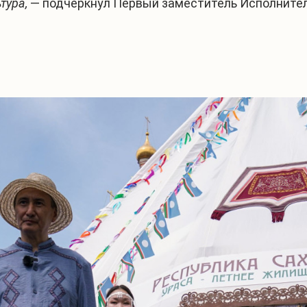
тура,
— подчеркнул Первый заместитель Исполнител
1
/
4