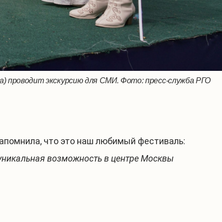
) проводит экскурсию для СМИ. Фото: пресс-служба РГО
аля на выступлении артистов. Фото: пресс-служба РГО
Событие для детей и взрослых. Фото: пресс-служба РГО
Панорамный кинотеатр. Фото: пресс-служба РГО
апомнила, что это наш любимый фестиваль:
— уникальная возможность в центре Москвы