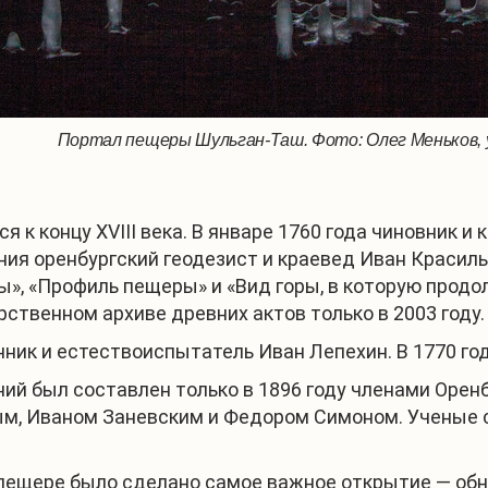
Портал пещеры Шульган-Таш. Фото: Олег Меньков, 
 к концу XVIII века. В январе 1760 года чиновник и
ания оренбургский геодезист и краевед Иван Красил
ы», «Профиль пещеры» и «Вид горы, в которую продо
твенном архиве древних актов только в 2003 году.
ник и естествоиспытатель Иван Лепехин. В 1770 го
ий был составлен только в 1896 году членами Орен
, Иваном Заневским и Федором Симоном. Ученые сос
 пещере было сделано самое важное открытие — об