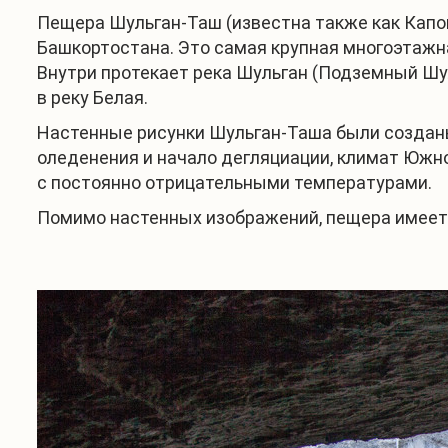
Пещера Шульган-Таш (известна также как Капов
Башкортостана. Это самая крупная многоэтажна
Внутри протекает река Шульган (Подземный Шуль
в реку Белая.
Настенные рисунки Шульган-Таша были созданы 
оледенения и начало дегляциации, климат Южног
с постоянно отрицательными температурами.
Помимо настенных изображений, пещера имеет 