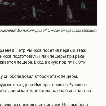
участник фотоконкурса РГО «Самая красивая страна»
 краевед Петр Рычков посетил первый этаж
ьников подготовил «План пещеры при реке
лжается пещера. Вход в оную под №1». Эти
ду он обследовал второй этаж пещеры.
бургского отдела Императорского Русского
тавили карту, но сделана она была на глаз,
наружены наскальные рисунки. На каменных