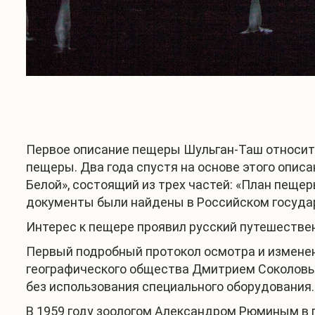
Первое описание пещеры Шульган-Таш относится
пещеры. Два года спустя на основе этого опис
Белой», состоящий из трех частей: «План пещер
документы были найдены в Российском государс
Интерес к пещере проявил русский путешествен
Первый подробный протокол осмотра и изменен
географического общества Дмитрием Соколовым
без использования специального оборудования.
В 1959 году зоологом Александром Рюминым в