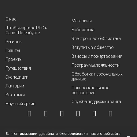
О нас
Магазины
Штаб-квартира РГО в
Библиотека
Санкт‑Петербурге
Электронная библиотека
Регионы
Вступить в общество
Гранты
Взносы и пожертвования
Проекты
Программы лояльности
Путешествия
Обработка персональных
Экспедиции
данных
Лектории
Пользовательское
соглашение
Выставки
Служба поддержки сайта
Научный архив
© ВОО "Русское географическое общество", 2013-2026 г.
Для оптимизации дизайна и быстродействия нашего
веб-сайта