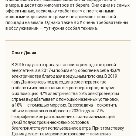
в море, в десятках километров от берега. Они одни из самых
эффективных, поскольку «работают» с постоянными
мощными морскими ветрами и не занимают полезной
площади на земле. Однако такие ВЭУ очень требовательны
в обслуживании — тут нужна особая техника.
Опыт Дании
В 2015 году эта страна установила рекорд в ветровой
энергетике, а в 2017-м побила его, обеспечив себе 43,6%
электричества благодаря воздушным потокам. В 2019
году Дания вновь подтвердила свое первенство
в области использования ветрогенераторов, получив
с их помощью 47% электричества. 29% электроэнергии
страна вырабатывает с помощью наземных установок,
а 18% — с помощью морских. Сверхзадача —сократить
объем парниковых выбросов к 2030 году на 70%.
Географическое расположение страны, занимающей
узкий полуостров и несколько островов,
благоприятствует использованию ветра. При этом ставку
Дания делает на морские ветропарки — по мнению