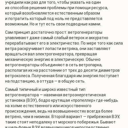
учредили как раз для того, чтобы указать на один
из способов решения проблемы при помощи ресурса,
который возобновляется естественным образом
и потратить который под ноль не представляется
возможным. Но и тут есть свои подводные камни.
Сам принцип достаточно прост: ветрогенераторы
улавливают даже самый слабый ветерок и аккуратно
перерабатывают его в электричество. По мере того как сила
ветра раскручивает лопасти ветряка, они заставляют
вращаться вал электрогенератора, превращая
механическую энергию в электрическую. Обычно
ветрогенераторы объединяют в сеть ветропарка,
располагая их на расстоянии от трех до десяти диаметров
ветроколеса. Полученная благодаря им энергия поступает
на подстанцию, а оттуда — в общую сеть.
Самый типичный и широко известный тип
ветрогенератора — наземная ветроэнергетическая
установка (ВЭУ), бодро крутящая «пропеллер» где-нибудь
на холме естественного или искусственного
происхождения, ведь на возвышенностях всегда более
ветрено, чем в низинах. Второй вариант — прибрежная ВЭУ,
такие стоят неподалеку от морского побережья. Бывают
и шельфовые ВЭУ, возвышающиеся непосредственно