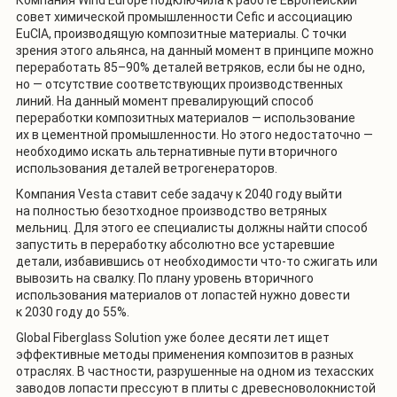
Компания Wind Europe подключила к работе Европейский
совет химической промышленности Cefic и ассоциацию
EuCIA, производящую композитные материалы. С точки
зрения этого альянса, на данный момент в принципе можно
переработать 85–90% деталей ветряков, если бы не одно,
но — отсутствие соответствующих производственных
линий. На данный момент превалирующий способ
переработки композитных материалов — использование
их в цементной промышленности. Но этого недостаточно —
необходимо искать альтернативные пути вторичного
использования деталей ветрогенераторов.
Компания Vesta ставит себе задачу к 2040 году выйти
на полностью безотходное производство ветряных
мельниц. Для этого ее специалисты должны найти способ
запустить в переработку абсолютно все устаревшие
детали, избавившись от необходимости что-то сжигать или
вывозить на свалку. По плану уровень вторичного
использования материалов от лопастей нужно довести
к 2030 году до 55%.
Global Fiberglass Solution уже более десяти лет ищет
эффективные методы применения композитов в разных
отраслях. В частности, разрушенные на одном из техасских
заводов лопасти прессуют в плиты с древесноволокнистой