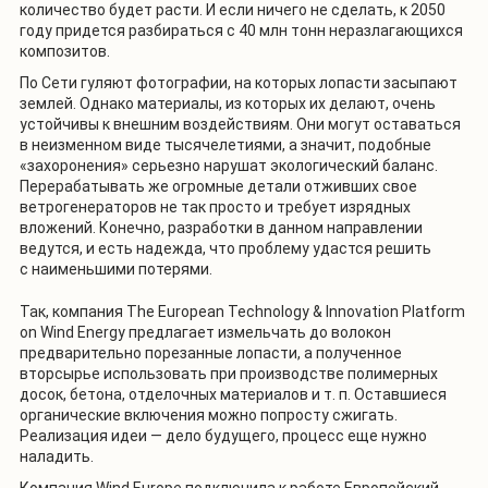
количество будет расти. И если ничего не сделать, к 2050
году придется разбираться с 40 млн тонн неразлагающихся
композитов.
По Сети гуляют фотографии, на которых лопасти засыпают
землей. Однако материалы, из которых их делают, очень
устойчивы к внешним воздействиям. Они могут оставаться
в неизменном виде тысячелетиями, а значит, подобные
«захоронения» серьезно нарушат экологический баланс.
Перерабатывать же огромные детали отживших свое
ветрогенераторов не так просто и требует изрядных
вложений. Конечно, разработки в данном направлении
ведутся, и есть надежда, что проблему удастся решить
с наименьшими потерями.
Так, компания The European Technology & Innovation Platform
on Wind Energy предлагает измельчать до волокон
предварительно порезанные лопасти, а полученное
вторсырье использовать при производстве полимерных
досок, бетона, отделочных материалов и т. п. Оставшиеся
органические включения можно попросту сжигать.
Реализация идеи — дело будущего, процесс еще нужно
наладить.