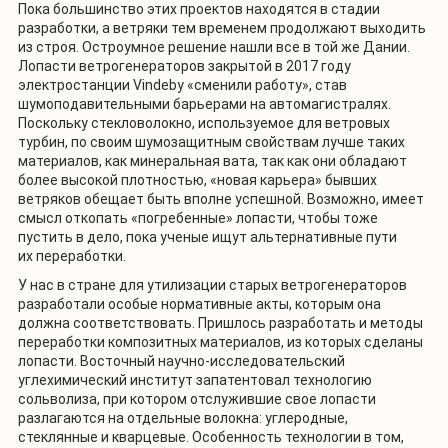
Пока большинство этих проектов находятся в стадии
разработки, а ветряки тем временем продолжают выходить
из строя. Остроумное решение нашли все в той же Дании.
Лопасти ветрогенераторов закрытой в 2017 году
электростанции Vindeby «сменили работу», став
шумоподавительными барьерами на автомагистралях.
Поскольку стекловолокно, используемое для ветровых
турбин, по своим шумозащитным свойствам лучше таких
материалов, как минеральная вата, так как они обладают
более высокой плотностью, «новая карьера» бывших
ветряков обещает быть вполне успешной. Возможно, имеет
смысл откопать «погребенные» лопасти, чтобы тоже
пустить в дело, пока ученые ищут альтернативные пути
их переработки.
У нас в стране для утилизации старых ветрогенераторов
разработали особые нормативные акты, которым она
должна соответствовать. Пришлось разработать и методы
переработки композитных материалов, из которых сделаны
лопасти. Восточный научно-исследовательский
углехимический институт запатентовал технологию
сольволиза, при котором отслужившие свое лопасти
разлагаются на отдельные волокна: углеродные,
стеклянные и кварцевые. Особенность технологии в том,