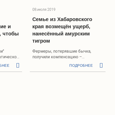
08 июля 2019
Семье из Хабаровского
ие и
края возмещён ущерб,
, чтобы
нанесённый амурским
тигром
и"
Фермеры, потерявшие бычка,
атической
получили компенсацию –
идентичное животное
БНЕЕ
ПОДРОБНЕЕ