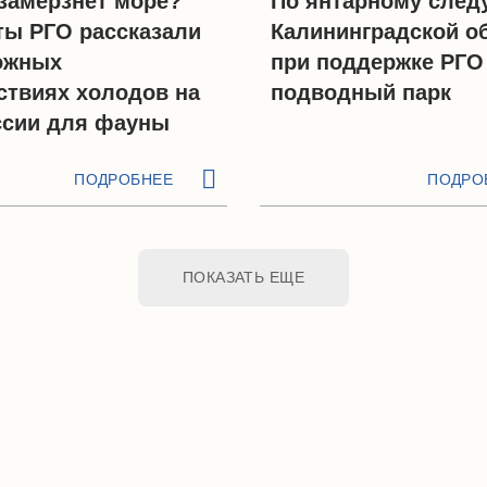
 замерзнет море?
По янтарному следу
ты РГО рассказали
Калининградской о
ожных
при поддержке РГО
ствиях холодов на
подводный парк
ссии для фауны
ПОДРОБНЕЕ
ПОДРО
ПОКАЗАТЬ ЕЩЕ