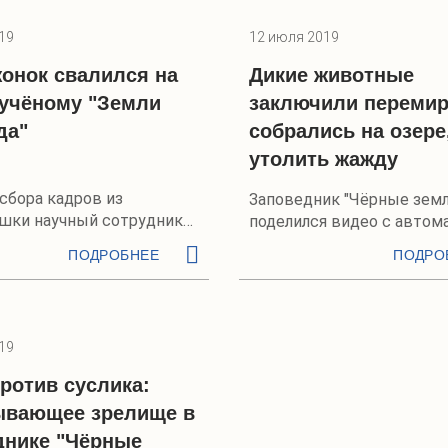
19
12 июля 2019
онок свалился на
Дикие животные
 учёному "Земли
заключили перемир
да"
собрались на озере
утолить жажду
сбора кадров из
Заповедник "Чёрные земл
шки научный сотрудник
поделился видео с автом
ся с хищником лицом к
камеры
ПОДРОБНЕЕ
ПОДРО
19
ротив суслика:
ывающее зрелище в
днике "Чёрные