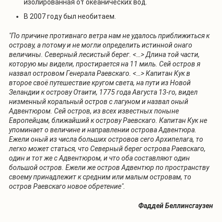
изолированная от океанических вод.
В 2007 году был необитаем.
"По причине противнаго ветра нам не удалось приближиться к
острову, а потому и не могли определить истинной онаго
величины. Северный лесистый берег. <…> Длина той части,
которую мы видели, простирается на 11 миль. Сей остров я
назвал островом Генерала Раевскаго. <…> Капитан Кук в
второе своё путешествие кругом света, на пути из Новой
Зеландии к острову Отаити, 1775 года Августа 13-го, видел
низменный коральный остров с лагуном и назвал оный
Адвентюром. Сей остров, из всех известных поныне
Европейцам, ближайший к острову Раевскаго. Капитан Кук не
упоминает о величине и направлении острова Адвентюра.
Ежели оный из числа больших островов сего Архипелага, то
легко может статься, что Северный берег острова Раевскаго,
один и тот же с Адвентюром, и что оба составляют один
большой остров. Ежели же остров Адвентюр по пространству
своему принадлежит к средним или малым островам, то
остров Раевскаго новое обретение".
Фаддей Беллинсгаузен