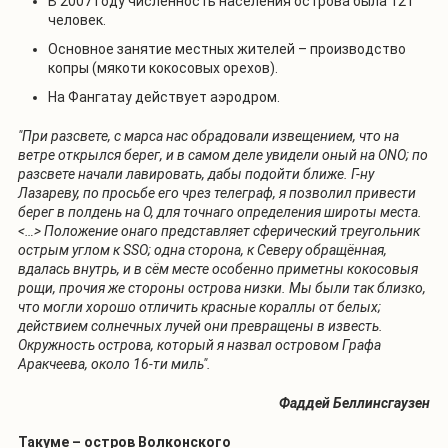
В 2007 году численность населения острова была 121
человек.
Основное занятие местных жителей – производство
копры (мякоти кокосовых орехов).
На Фангатау действует аэродром.
"При разсвете, с марса нас обрадовали извещением, что на
ветре открылся берег, и в самом деле увидели оный на ONO; по
разсвете начали лавировать, дабы подойти ближе. Г-ну
Лазареву, по просьбе его чрез телеграф, я позволил привести
берег в полдень на О, для точнаго определения широты места.
<…> Положение онаго представляет сферический треугольник
острым углом к SSO; одна сторона, к Северу обращённая,
вдалась внутрь, и в сём месте особенно приметны кокосовыя
рощи, прочия же стороны острова низки. Мы были так близко,
что могли хорошо отличить красные кораллы от белых;
действием солнечных лучей они превращены в известь.
Окружность острова, который я назвал островом Графа
Аракчеева, около 16-ти миль".
Фаддей Беллинсгаузен
Такуме – остров Волконского