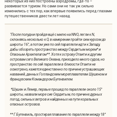
некоторых из них построены аэродромы, где-то –
развивается туризм. Но сами они не так уж сильно
изменились с тех пор, как впервые появились перед глазами
путешественников двести лет назад.
"После полудни пройдя ещё с милю на NNO, легли к N,
склоняясь несколько к O, в намерении пройти сим курсом до
широты 16°, а потом уже по сей параллели идти к Западу,
дабы обозреть пространство между Сердитым морем* и
Опасным Архипелагом**. Хотя к острову Отаити и другим
островам сего Великаго Океана, приходило много судов, но
пространство по сей параллели в близости Отаити не
осмотрено, кажется единственно по причине устрашающих
названий, данных Голландским мореплавателем Шушеном и
Французским Командором Бугенвилем.
*Шушен и Лемер, первые прошед по параллели около 15°
широты, назвали море сие Сердитым, по причине дурных
погод, сильных ветров и найденных на пути коральных
опасных островов.
** Г. Бугенвиль, простирая плавание по параллели между 18°