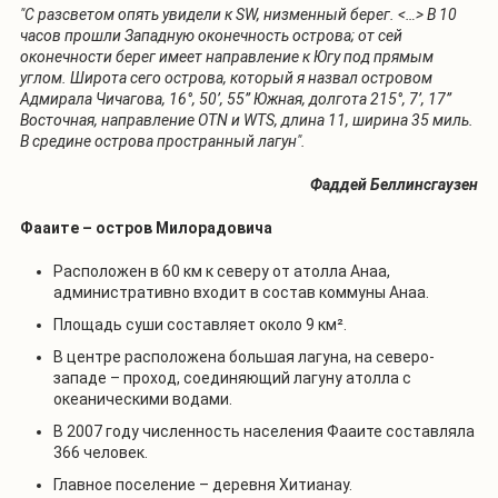
"С разсветом опять увидели к SW, низменный берег. <…> В 10
часов прошли Западную оконечность острова; от сей
оконечности берег имеет направление к Югу под прямым
углом. Широта сего острова, который я назвал островом
Адмирала Чичагова, 16°, 50’, 55” Южная, долгота 215°, 7’, 17”
Восточная, направление OTN и WTS, длина 11, ширина 35 миль.
В средине острова пространный лагун".
Фаддей Беллинсгаузен
Фааите – остров Милорадовича
Расположен в 60 км к северу от атолла Анаа,
административно входит в состав коммуны Анаа.
Площадь суши составляет около 9 км².
В центре расположена большая лагуна, на северо-
западе – проход, соединяющий лагуну атолла с
океаническими водами.
В 2007 году численность населения Фааите составляла
366 человек.
Главное поселение – деревня Хитианау.