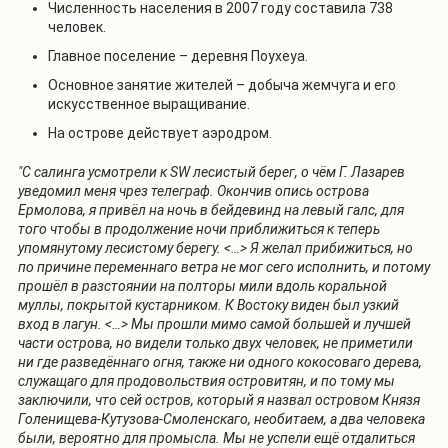
Численность населения в 2007 году составила 738
человек.
Главное поселение – деревня Поухеуа.
Основное занятие жителей – добыча жемчуга и его
искусственное выращивание.
На острове действует аэродром.
"С салинга усмотрели к SW лесистый берег, о чём Г. Лазарев
уведомил меня чрез телеграф. Окончив опись острова
Ермолова, я привёл на ночь в бейдевинд на левый галс, для
того чтобы в продолжение ночи приближиться к теперь
упомянутому лесистому берегу. <…> Я желал прибижиться, но
по причине переменнаго ветра не мог сего исполнить, и потому
прошёл в разстоянии на полторы мили вдоль коральной
муллы, покрытой кустарником. К Востоку виден был узкий
вход в лагун. <…> Мы прошли мимо самой большей и лучшей
части острова, но видели только двух человек, не приметили
ни где разведённаго огня, также ни одного кокосоваго дерева,
служащаго для продовольствия островитян, и по тому мы
заключили, что сей остров, который я назвал островом Князя
Голенищева-Кутузова-Смоленскаго, необитаем, а два человека
были, вероятно для промысла. Мы не успели ещё отдалиться