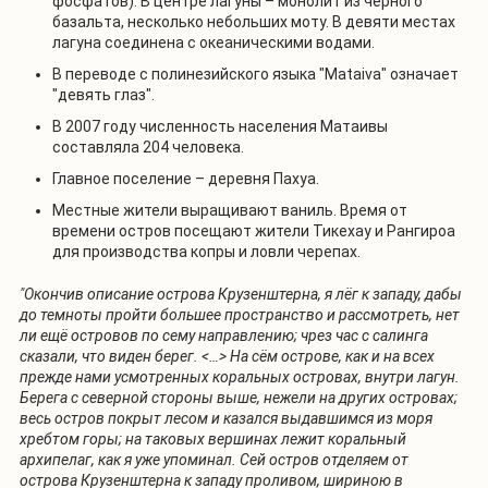
фосфатов). В центре лагуны – монолит из чёрного
базальта, несколько небольших моту. В девяти местах
лагуна соединена с океаническими водами.
В переводе с полинезийского языка "Mataiva" означает
"девять глаз".
В 2007 году численность населения Матаивы
составляла 204 человека.
Главное поселение – деревня Пахуа.
Местные жители выращивают ваниль. Время от
времени остров посещают жители Тикехау и Рангироа
для производства копры и ловли черепах.
"Окончив описание острова Крузенштерна, я лёг к западу, дабы
до темноты пройти большее пространство и рассмотреть, нет
ли ещё островов по сему направлению; чрез час с салинга
сказали, что виден берег. <…> На сём острове, как и на всех
прежде нами усмотренных коральных островах, внутри лагун.
Берега с северной стороны выше, нежели на других островах;
весь остров покрыт лесом и казался выдавшимся из моря
хребтом горы; на таковых вершинах лежит коральный
архипелаг, как я уже упоминал. Сей остров отделяем от
острова Крузенштерна к западу проливом, шириною в