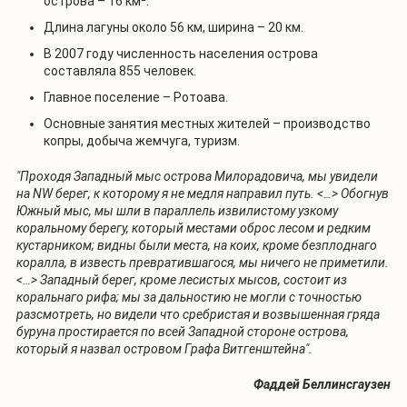
острова – 16 км².
Длина лагуны около 56 км, ширина – 20 км.
В 2007 году численность населения острова
составляла 855 человек.
Главное поселение – Ротоава.
Основные занятия местных жителей – производство
копры, добыча жемчуга, туризм.
"Проходя Западный мыс острова Милорадовича, мы увидели
на NW берег, к которому я не медля направил путь. <…> Обогнув
Южный мыс, мы шли в параллель извилистому узкому
коральному берегу, который местами оброс лесом и редким
кустарником; видны были места, на коих, кроме безплоднаго
коралла, в известь превратившагося, мы ничего не приметили.
<…> Западный берег, кроме лесистых мысов, состоит из
коральнаго рифа; мы за дальностию не могли с точностью
разсмотреть, но видели что сребристая и возвышенная гряда
буруна простирается по всей Западной стороне острова,
который я назвал островом Графа Витгенштейна".
Фаддей Беллинсгаузен