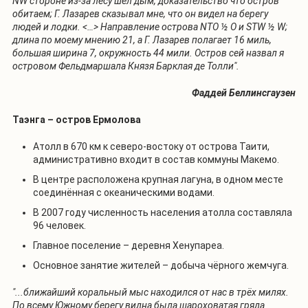
NW стороне из-за лесу шёл дым, доказательство что остров
обитаем; Г. Лазарев сказывал мне, что он видел на берегу
людей и лодки. <…> Направление острова NTO ½ O и STW ½ W;
длина по моему мнению 21, а Г. Лазарев полагает 16 миль,
большая ширина 7, окружность 44 мили. Остров сей назвал я
островом Фельдмаршала Князя Барклая де Толли".
Фаддей Беллинсгаузен
Таэнга – остров Ермолова
Атолл в 670 км к северо-востоку от острова Таити,
административно входит в состав коммуны Макемо.
В центре расположена крупная лагуна, в одном месте
соединённая с океаническими водами.
В 2007 году численность населения атолла составляла
96 человек.
Главное поселение – деревня Хенупареа.
Основное занятие жителей – добыча чёрного жемчуга.
"...ближайший коральный мыс находился от нас в трёх милях.
По всему Южному берегу видна была шароховатая гряда