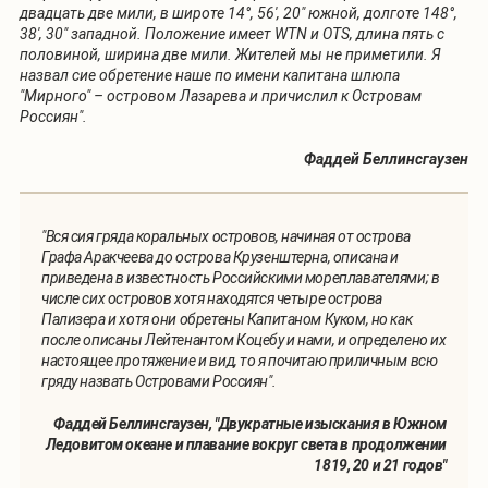
двадцать две мили, в широте 14°, 56', 20" южной, долготе 148°,
38', 30" западной. Положение имеет WTN и OTS, длина пять с
половиной, ширина две мили. Жителей мы не приметили. Я
назвал сие обретение наше по имени капитана шлюпа
"Мирного" – островом Лазарева и причислил к Островам
Россиян".
Фаддей Беллинсгаузен
"Вся сия гряда коральных островов, начиная от острова
Графа Аракчеева до острова Крузенштерна, описана и
приведена в известность Российскими мореплавателями; в
числе сих островов хотя находятся четыре острова
Пализера и хотя они обретены Капитаном Куком, но как
после описаны Лейтенантом Коцебу и нами, и определено их
настоящее протяжение и вид, то я почитаю приличным всю
гряду назвать Островами Россиян".
Фаддей Беллинсгаузен, "Двукратные изыскания в Южном
Ледовитом океане и плавание вокруг света в продолжении
1819, 20 и 21 годов"