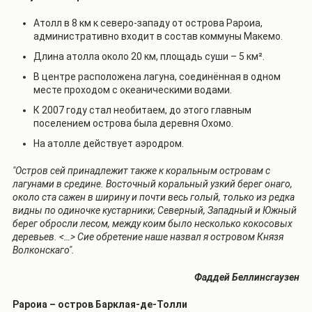
Атолл в 8 км к северо-западу от острова Рароиа,
административно входит в состав коммуны Макемо.
Длина атолла около 20 км, площадь суши – 5 км².
В центре расположена лагуна, соединённая в одном
месте проходом с океаническими водами.
К 2007 году стал необитаем, до этого главным
поселением острова была деревня Охомо.
На атолле действует аэродром.
"Остров сей принадлежит также к коральным островам с
лагунами в средине. Восточный коральный узкий берег онаго,
около ста сажен в ширину и почти весь голый, только из редка
видны по одиночке кустарники; Северный, Западный и Южный
берег обросли лесом, между коим было несколько кокосовых
деревьев. <…> Сие обретение наше назвал я островом Князя
Волконскаго".
Фаддей Беллинсгаузен
Рароиа – остров Барклая-де-Толли