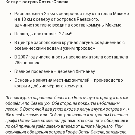
Катиу – остров Остен-Сакена
Расположен в 25 км к северо-востоку от атолла Макемо
и в 13 км к северу от островов Раевского,
административно входит в состав коммуны Макемо.
Площадь составляет 27 км².
В центре расположена крупная лагуна, соединённая с
океаническими водами узким проходом.
В 2007 году численность населения атолла составляла
285 человек.
Главное поселение – деревня Хитианау.
Основные занятия местных жителей – производство
копры и добыча чёрного жемчуга.
"Я взял курс в параллель берега по Восточную сторону, а потом
обошёл и по Северную. Обе стороны покрыты небольшим
лесом. С Восточной два узких входа в лагун внутри острова <…>
Жителей не заметили. Сей остров назвал я островом Генерала
Графа Остен-Сакена; спешил до темноты окончить обозрение и
по сей причине ушёл далеко вперёд от шлюпа Мирнаго. При
окончании обозрения острова Графа Остен-Сакена, затемнело.