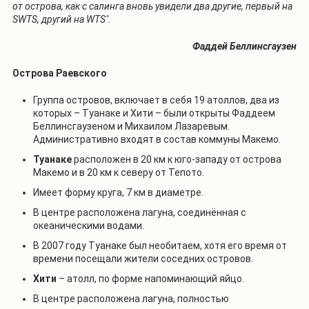
от острова, как с салинга вновь увидели два другие, первый на
SWTS, другий на WTS".
Фаддей Беллинсгаузен
Острова Раевского
Группа островов, включает в себя 19 атоллов, два из
которых – Туанаке и Хити – были открыты Фаддеем
Беллинсгаузеном и Михаилом Лазаревым.
Административно входят в состав коммуны Макемо.
Туанаке
расположен в 20 км к юго-западу от острова
Макемо и в 20 км к северу от Тепото.
Имеет форму круга, 7 км в диаметре.
В центре расположена лагуна, соединённая с
океаническими водами.
В 2007 году Туанаке был необитаем, хотя его время от
времени посещали жители соседних островов.
Хити
– атолл, по форме напоминающий яйцо.
В центре расположена лагуна, полностью