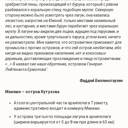
сребристой пены, произходящей от буруна, который с рёвом
разбивался о коральную стену, подобную мулле. Северную
сторону можно было усмотреть чрез лагун, она казалась
лесистою; напротив на Южной, только местами низменный
лес, и кустарник, и местами бурун перебегает чрез коральную
муллу. В лагуне мы видели две лодки, идущия под парусами, и
за дальностию, кроме треугольнаго паруса, углом вниз, ничего
не разсмотрели. Мне кажется, что островитяне приезжают для
промысла с прочих островов, и что сей остров необитаем, ибо
нигде не видно признаков населения; нет и кокосовых
деревьев, доставляющих прохлаждение и пищу островитянам.
<…> Я назвал сие наше обретение, островом Генерал-
Лейтенанта Ермолова".
Фаддей Беллинсгаузен
Макемо – остров Кутузова
Атолл в центральной части архипелага Туамоту,
административно входит в коммуну Макемо.
У острова третья по площади лагуна в архипелаге
(ширина варьируется от 5 до 8 км при длине в 65 км).