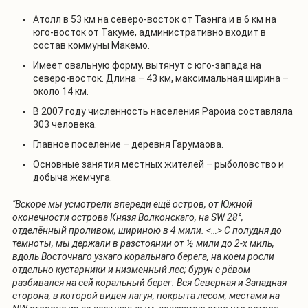
Атолл в 53 км на северо-восток от Таэнга и в 6 км на
юго-восток от Такуме, административно входит в
состав коммуны Макемо.
Имеет овальную форму, вытянут с юго-запада на
северо-восток. Длина – 43 км, максимальная ширина –
около 14 км.
В 2007 году численность населения Рароиа составляла
303 человека.
Главное поселение – деревня Гарумаова.
Основные занятия местных жителей – рыболовство и
добыча жемчуга.
"Вскоре мы усмотрели впереди ещё остров, от Южной
оконечности острова Князя Волконскаго, на SW 28°,
отделённый проливом, шириною в 4 мили. <…> С полудня до
темноты, мы держали в разстоянии от ½ мили до 2-х миль,
вдоль Восточнаго узкаго коральнаго берега, на коем росли
отдельно кустарники и низменный лес; бурун с рёвом
разбивался на сей коральный берег. Вся Северная и Западная
сторона, в которой виден лагун, покрыта лесом, местами на