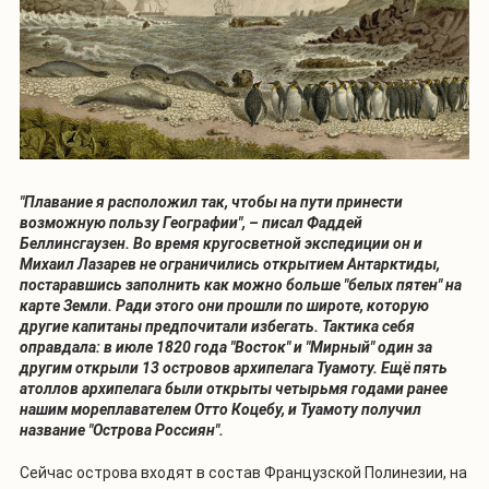
"Плавание я расположил так, чтобы на пути принести
возможную пользу Географии", – писал Фаддей
Беллинсгаузен. Во время кругосветной экспедиции он и
Михаил Лазарев не ограничились открытием Антарктиды,
постаравшись заполнить как можно больше "белых пятен" на
карте Земли. Ради этого они прошли по широте, которую
другие капитаны предпочитали избегать. Тактика себя
оправдала: в июле 1820 года "Восток" и "Мирный" один за
другим открыли 13 островов архипелага Туамоту. Ещё пять
атоллов архипелага были открыты четырьмя годами ранее
нашим мореплавателем Отто Коцебу, и Туамоту получил
название "Острова Россиян".
Сейчас острова входят в состав Французской Полинезии, на