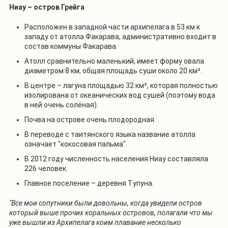
Ниау – остров Грейга
Расположен в западной части архипелага в 53 км к
западу от атолла Факарава, административно входит в
состав коммуны Факарава.
Атолл сравнительно маленький, имеет форму овала
диаметром 8 км, общая площадь суши около 20 км².
В центре – лагуна площадью 32 км², которая полностью
изолирована от океанических вод сушей (поэтому вода
в ней очень солёная).
Почва на острове очень плодородная.
В переводе с таитянского языка название атолла
означает "кокосовая пальма".
В 2012 году численность населения Ниау составляла
226 человек.
Главное поселение – деревня Тупуна.
"Все мои сопутники были довольны, когда увидели остров
который выше прочих коральных островов, полагали что мы
уже вышли из Архипелага коим плавание несколько