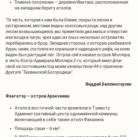
Главное поселение – деревня Икитаке, расположенная
на западном берегу атолла.
"Та часть, которая к нам была ближе, покрыта лесом и
кустарником; местами видны кокосовыя рощи, над другим
лесом возвышающияся, мы приметили два малых отверстия
или входа в лагун, чрез один из оных несколько островитян
перебирались в брод. Западная сторона, о которую разбивался
бурун, ниже, состояла из коральнаго надводнаго рифа, на коем
виден был растущий лес. Остров сей я назвал остров Моллера,
в честь Контр-Адмирала Моллера 2-го, который имел флаг
свой на состоявшем под моим начальством 44-х пушечном
фрегате "Тихвинской Богородице".
Фаддей Беллинсгаузен
Фангатау – остров Аракчеева
Атолл в восточной части архипелага Туамоту.
Административный центр одноимённой коммуны,
включающей в себя также атолл Факахина.
Площадь суши – 6 км².