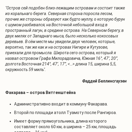
"Остров сей подобен близ-лежащим островам и состоит также
из коральнаго берега. Северная сторона поросла лесом,
прочие же стороны образуют как будто муллу, о которую бурун
с шумом разбивался; на Восточной небольшой вход в
пространный лагун, в средине острова. На Северном берегу, в
двух милях от Западнаго мыса, было несколько кокосовых
деревьев. В сём месте мы увидели двух человек, которые,
вероятно, так же как и на островах Нигире и Кутузове,
приехали для промысла. Широта сего острова, который я
назвал островом Графа Милорадовича, Южная 16°, 47’, 20”,
долгота Восточная 214°, 47’, 17”, <…> длина 15, ширина 5,5,
окружность 59 миль".
Фаддей Беллинсгаузен
Факарава – остров Витгенштейна
Административно входит в коммуну Факарава.
Второй по площади атолл Туамоту после Рангироа.
Имеет форму прямоугольника, длина которого
составляет около 60 км, а ширина – 25 км, площадь