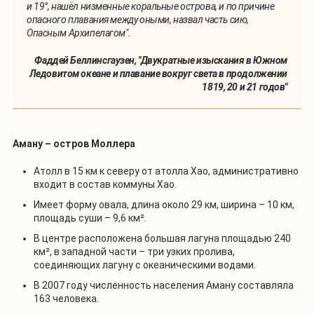
и 19°, нашёл низменные коральные острова, и по причине
опасного плавания между оными, назвал часть сию,
Опасным Архипелагом".
Фаддей Беллинсгаузен, "Двукратные изыскания в Южном
Ледовитом океане и плавание вокруг света в продолжении
1819, 20 и 21 годов"
Аману – остров Моллера
Атолл в 15 км к северу от атолла Хао, административно
входит в состав коммуны Хао.
Имеет форму овала, длина около 29 км, ширина – 10 км,
площадь суши – 9,6 км².
В центре расположена большая лагуна площадью 240
км², в западной части – три узких пролива,
соединяющих лагуну с океаническими водами.
В 2007 году численность населения Аману составляла
163 человека.