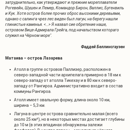
затруднительно, как утверждают и прежние мореплаватели
Рогевейн, Шушен и Лемер, Командор Бирон, Валлис, Бугенвиль
и Кук. Хотя остров более прочих оброс высокими деревьями,
однако с салинга чрез лес виден был лагун; на берегу нашли
глинистые каменья. <…> Я назвал сие обретение наше,
островом Вице-Адмирала Грейга, под начальством котораго
служил на Чёрном море".
Фаддей Беллинсгаузен
Матаива – остров Лазарева
Атолл в группе островов Паллизер, расположен в
северо-западной части архипелага примерно в 18 км к
северо-западу от атолла Тикехау и в 80 км к северо-
западу от Рангироа. Административно входит в состав
коммуны Рангироа.
Атолл имеет овальную форму, длина около 10 км,
ширина – 5,3 км.
Лагуна в центре острова сравнительно малая (всего
около 25 км²), но в некоторых местах достигает глубины
до 10 м (в этих впадинах обнаружены залежи