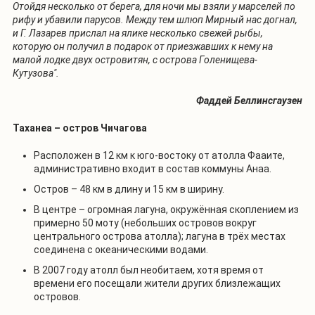
Отойдя несколько от берега, для ночи мы взяли у марселей по
рифу и убавили парусов. Между тем шлюп Мирный нас догнал,
и Г. Лазарев прислал на ялике несколько свежей рыбы,
которую он получил в подарок от приезжавших к нему на
малой лодке двух островитян, с острова Голенищева-
Кутузова".
Фаддей Беллинсгаузен
Таханеа – остров Чичагова
Расположен в 12 км к юго-востоку от атолла Фааите,
административно входит в состав коммуны Анаа.
Остров – 48 км в длину и 15 км в ширину.
В центре – огромная лагуна, окружённая скоплением из
примерно 50 моту (небольших островов вокруг
центрального острова атолла); лагуна в трёх местах
соединена с океаническими водами.
В 2007 году атолл был необитаем, хотя время от
времени его посещали жители других близлежащих
островов.