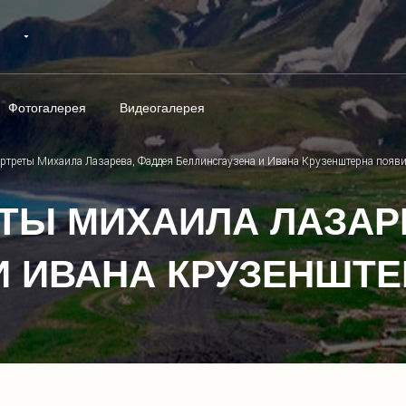
Фотогалерея
Видеогалерея
ртреты Михаила Лазарева, Фаддея Беллинсгаузена и Ивана Крузенштерна появи
ТЫ МИХАИЛА ЛАЗАР
И ИВАНА КРУЗЕНШТЕ