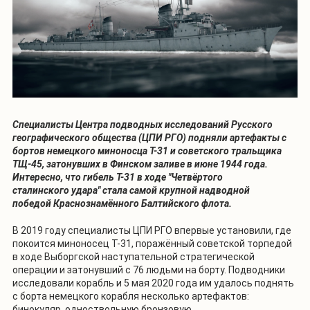
Специалисты Центра подводных исследований Русского
географического общества (ЦПИ РГО) подняли артефакты с
бортов немецкого миноносца Т-31 и советского тральщика
ТЩ-45, затонувших в Финском заливе в июне 1944 года.
Интересно, что гибель Т-31 в ходе "Четвёртого
сталинского удара" стала самой крупной надводной
победой Краснознамённого Балтийского флота.
В 2019 году специалисты ЦПИ РГО впервые установили, где
покоится миноносец Т-31, поражённый советской торпедой
в ходе Выборгской наступательной стратегической
операции и затонувший с 76 людьми на борту. Подводники
исследовали корабль и 5 мая 2020 года им удалось поднять
с борта немецкого корабля несколько артефактов:
бинокуляр, одноствольную бронзовую