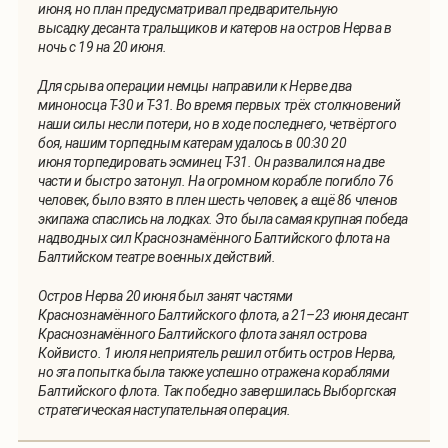
июня, но план предусматривал предварительную
высадку десанта тральщиков и катеров на остров Нерва в
ночь с 19 на 20 июня.
Для срыва операции немцы направили к Нерве два
миноносца Т-30 и Т-31. Во время первых трёх столкновений
наши силы несли потери, но в ходе последнего, четвёртого
боя, нашим торпедным катерам удалось в 00:30 20
июня торпедировать эсминец Т-31. Он развалился на две
части и быстро затонул. На огромном корабле погибло 76
человек, было взято в плен шесть человек, а ещё 86 членов
экипажа спаслись на лодках. Это была самая крупная победа
надводных сил Краснознамённого Балтийского флота на
Балтийском театре военных действий.
Остров Нерва 20 июня был занят частями
Краснознамённого Балтийского флота, а 21–23 июня десант
Краснознамённого Балтийского флота занял острова
Койвисто. 1 июля неприятель решил отбить остров Нерва,
но эта попытка была также успешно отражена кораблями
Балтийского флота. Так победно завершилась Выборгская
стратегическая наступательная операция.