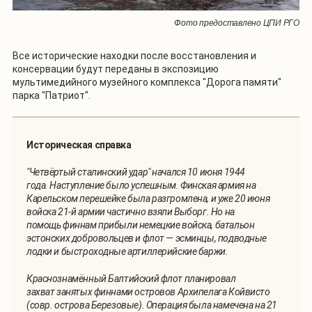
Фото предоставлено ЦПИ РГО
Все исторические находки после восстановления и
консервации будут переданы в экспозицию
мультимедийного музейного комплекса "Дорога памяти"
парка "Патриот".
Историческая справка
"Четвёртый сталинский удар" начался 10 июня 1944
года. Наступление было успешным. Финская армия на
Карельском перешейке была разгромлена, и уже 20 июня
войска 21-й армии частично взяли Выборг. Но на
помощь финнам прибыли немецкие войска, батальон
эстонских добровольцев и флот — эсминцы, подводные
лодки и быстроходные артиллерийские баржи.
Краснознамённый Балтийский флот планировал
захват занятых финнами островов Архипелага Койвисто
(совр. острова Березовые). Операция была намечена на 21