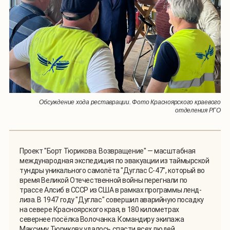
Обсуждение хода реставрации. Фото Красноярского краевого
отделения РГО
Проект "Борт Тюрикова. Возвращение" — масштабная
международная экспедиция по эвакуации из таймырской
тундры уникального самолёта "Дуглас С-47", который во
время Великой Отечественной войны перегнали по
трассе Алсиб в СССР из США в рамках программы ленд-
лиза. В 1947 году "Дуглас" совершил аварийную посадку
на севере Красноярского края, в 180 километрах
севернее посёлка Волочанка. Командиру экипажа
Максиму Тюрикову удалось спасти всех людей,