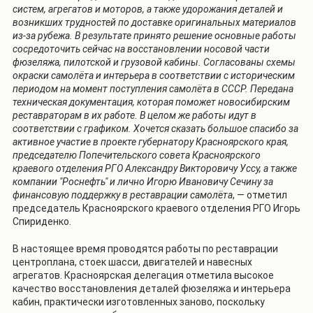
систем, агрегатов и моторов, а также удорожания деталей и
возникших трудностей по доставке оригинальных материалов
из-за рубежа. В результате принято решение основные работы
сосредоточить сейчас на восстановлении носовой части
фюзеляжа, пилотской и грузовой кабины. Согласованы схемы
окраски самолёта и интерьера в соответствии с историческим
периодом на момент поступления самолёта в СССР. Передана
техническая документация, которая поможет новосибирским
реставраторам в их работе. В целом же работы идут в
соответствии с графиком. Хочется сказать большое спасибо за
активное участие в проекте губернатору Красноярского края,
председателю Попечительского совета Красноярского
краевого отделения РГО Александру Викторовичу Уссу, а также
компании "Роснефть" и лично Игорю Ивановичу Сечину за
финансовую поддержку в реставрации самолёта
, — отметил
председатель Красноярского краевого отделения РГО Игорь
Спириденко.
В настоящее время проводятся работы по реставрации
центроплана, стоек шасси, двигателей и навесных
агрегатов. Красноярская делегация отметила высокое
качество восстановления деталей фюзеляжа и интерьера
кабин, практически изготовленных заново, поскольку