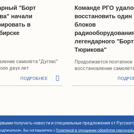
арный "Борт
Команде РГО удало
ва" начали
восстановить один 
рировать в
блоков
бирске
радиооборудовани
легендарного "Борт
Тюрикова"
ление самолёта "Дуглас"
Продолжается поэтапное
оло двух лет
восстановление самолёта
С-47"
ПОДРОБНЕЕ
ПОДРО
ервыми получать новости и специальные предложения от Русског
дписаться», Вы соглашаетесь с
Политикой в отношении обработки персонал