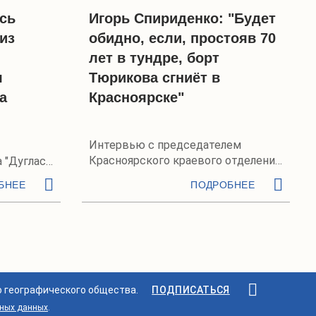
сь
Игорь Спириденко: "Будет
из
обидно, если, простояв 70
лет в тундре, борт
я
Тюрикова сгниёт в
а
Красноярске"
Интервью с председателем
Красноярского краевого отделения
 "Дуглас
РГО
БНЕЕ
ПОДРОБНЕЕ
о географического общества.
ПОДПИСАТЬСЯ
ьных данных
.