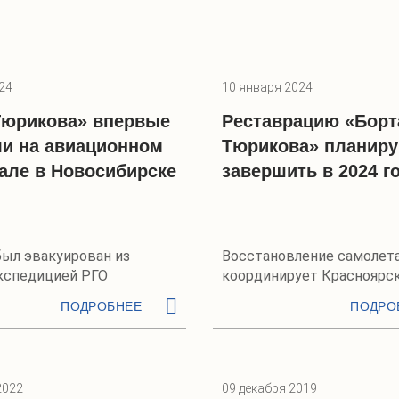
24
10 января 2024
Тюрикова» впервые
Реставрацию «Борт
ли на авиационном
Тюрикова» планир
але в Новосибирске
завершить в 2024 г
был эвакуирован из
Восстановление самолет
кспедицией РГО
координирует Красноярс
краевое отделение РГО
ПОДРОБНЕЕ
ПОДРО
2022
09 декабря 2019