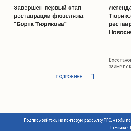
Завершён первый этап
Легенд
реставрации фюзеляжа
Тюрико
"Борта Тюрикова"
рестав
Новоси
Восстанов
займёт ок
ПОДРОБНЕЕ
Подписывайтесь на почтовую рассылку РГО, чтобы п
Нажимая «По