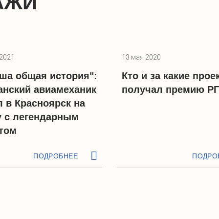
АЖИ
 2021
13 мая 2020
аша общая история":
Кто и за какие прое
анский авиамеханик
получал премию Р
л в Красноярск на
у с легендарным
том
ПОДРОБНЕЕ
ПОДРО