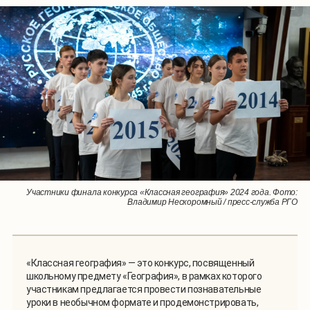
Участники финала конкурса «Классная география» 2024 года. Фото:
Участники финала конкурса «Классная география» 2024 года. Фото:
Владимир Нескоромный / пресс-служба РГО
Владимир Нескоромный / пресс-служба РГО
«Классная география» — это конкурс, посвященный
школьному предмету «География», в рамках которого
участникам предлагается провести познавательные
уроки в необычном формате и продемонстрировать,