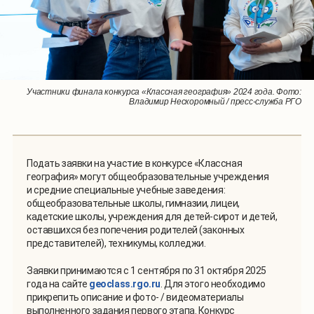
Участники финала конкурса «Классная география» 2024 года. Фото:
Участники финала конкурса «Классная география» 2024 года. Фото:
Владимир Нескоромный / пресс-служба РГО
Владимир Нескоромный / пресс-служба РГО
Подать заявки на участие в конкурсе «Классная
география» могут общеобразовательные учреждения
и средние специальные учебные заведения:
общеобразовательные школы, гимназии, лицеи,
кадетские школы, учреждения для детей-сирот и детей,
оставшихся без попечения родителей (законных
представителей), техникумы, колледжи.
Заявки принимаются с 1 сентября по 31 октября 2025
года на сайте
geoclass.rgo.ru
. Для этого необходимо
прикрепить описание и фото- / видеоматериалы
выполненного задания первого этапа. Конкурс