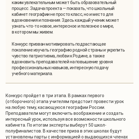
каким увлекательным может быть образовательный
процесс. Задача проекта — показать, что школьный
кабинет географии не просто класс, но и место для
вдохновения и познания. Здесь каждый ученик может
узнать что-то новое, интересное и полезное о мире,
в котором мы живем.
Конкурс призван мотивировать подрастающее
поколение изучать географию родной страны и укрепить
чувство патриотизма, любви к Родине, а также
вдохновить преподавателей на повышение уровня
профессиональных навыков, интересную подачу
учебного материала.
Конкурс пройдет в три этапа. В рамках первого
(отборочного) этапа учителям предстоит провести урок
на любую тему, касающуюся географии России.
Преподаватели могут включить воображение и создать
интересный урок, используя все возможности школьного
кабинета. По итогам эксперты выберут 50 школ-
полуфиналистов. В качестве приза в этих школах будут
установлены парты с информацией о выдающихся членах