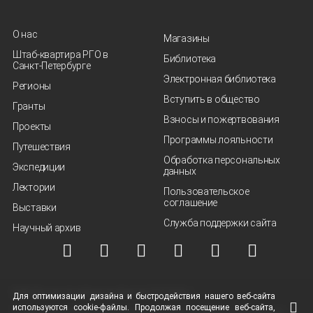
О нас
Магазины
Штаб-квартира РГО в
Библиотека
Санкт‑Петербурге
Электронная библиотека
Регионы
Вступить в общество
Гранты
Взносы и пожертвования
Проекты
Программы лояльности
Путешествия
Обработка персональных
Экспедиции
данных
Лектории
Пользовательское
соглашение
Выставки
Служба поддержки сайта
Научный архив
© ВОО "Русское географическое общество", 2013-2026 г.
Для оптимизации дизайна и быстродействия нашего
веб-сайта
используются
cookie-файлы.
Продолжая посещение
веб-сайта
,
Условия использования материалов
Политика защиты и обработки персональных