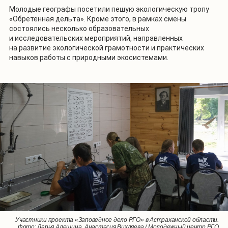
Молодые географы посетили пешую экологическую тропу
«Обретенная дельта». Кроме этого, в рамках смены
состоялись несколько образовательных
и исследовательских мероприятий, направленных
на развитие экологической грамотности и практических
навыков работы с природными экосистемами.
1
/
3
Участники проекта «Заповедное дело РГО» в Астраханской области.
Участники проекта «Заповедное дело РГО» в Астраханской области.
Участники проекта «Заповедное дело РГО» в Астраханской области.
Фото: Дарья Алешина, Анастасия Вихляева / Молодежный центр РГО
Фото: Дарья Алешина, Анастасия Вихляева / Молодежный центр РГО
Фото: Дарья Алешина, Анастасия Вихляева / Молодежный центр РГО