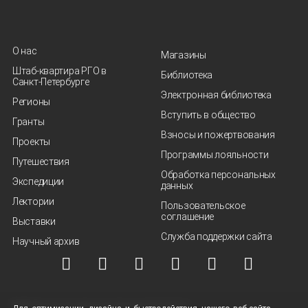
О нас
Магазины
Штаб-квартира РГО в
Библиотека
Санкт‑Петербурге
Электронная библиотека
Регионы
Вступить в общество
Гранты
Взносы и пожертвования
Проекты
Программы лояльности
Путешествия
Обработка персональных
Экспедиции
данных
Лектории
Пользовательское
соглашение
Выставки
Служба поддержки сайта
Научный архив
© ВОО "Русское географическое общество", 2013-2026 г.