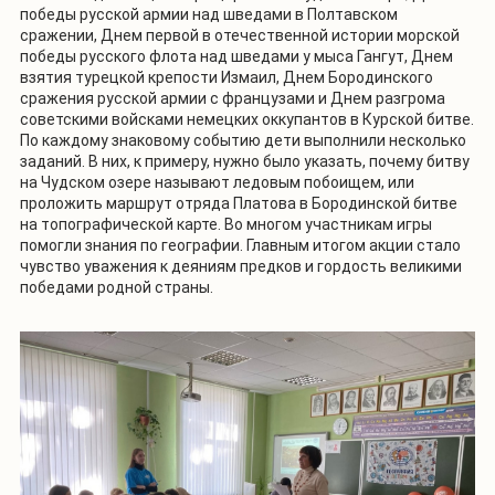
победы русской армии над шведами в Полтавском
сражении, Днем первой в отечественной истории морской
победы русского флота над шведами у мыса Гангут, Днем
взятия турецкой крепости Измаил, Днем Бородинского
сражения русской армии с французами и Днем разгрома
советскими войсками немецких оккупантов в Курской битве.
По каждому знаковому событию дети выполнили несколько
заданий. В них, к примеру, нужно было указать, почему битву
на Чудском озере называют ледовым побоищем, или
проложить маршрут отряда Платова в Бородинской битве
на топографической карте. Во многом участникам игры
помогли знания по географии. Главным итогом акции стало
чувство уважения к деяниям предков и гордость великими
победами родной страны.