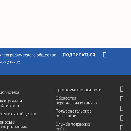
о географического общества.
ПОДПИСАТЬСЯ
ьных данных
.
Программы лояльности
иблиотека
Обработка
лектронная
персональных данных
иблиотека
Пользовательское
ступить в общество
соглашение
зносы и
Служба поддержки
ожертвования
сайта