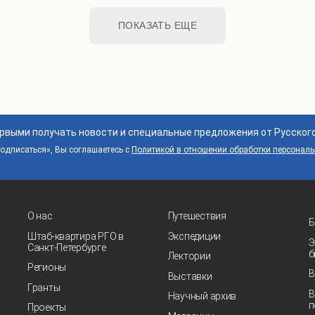
ПОКАЗАТЬ ЕЩЕ
ервыми получать новости и специальные предложения от Русског
дписаться», Вы соглашаетесь с
Политикой в отношении обработки персонал
О нас
Путешествия
Б
Штаб-квартира РГО в
Экспедиции
Э
Санкт‑Петербурге
б
Лектории
Регионы
В
Выставки
Гранты
В
Научный архив
п
Проекты