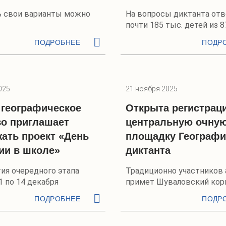
 свои варианты можно
На вопросы диктанта отв
почти 185 тыс. детей из 
России
ПОДРОБНЕЕ
ПОДР
025
21 ноября 2025
 географическое
Открыта регистрац
о приглашает
центральную очну
ать проект «День
площадку Географи
ии в школе»
диктанта
ия очередного этапа
Традиционно участников 
1 по 14 декабря
примет Шуваловский кор
ПОДРОБНЕЕ
ПОДР