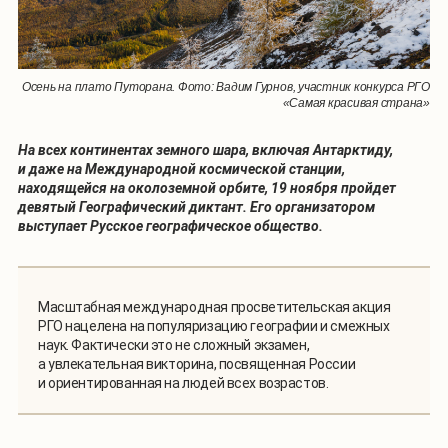
Осень на плато Путорана. Фото: Вадим Гурнов, участник конкурса РГО
«Самая красивая страна»
На всех континентах земного шара, включая Антарктиду,
и даже на Международной космической станции,
находящейся на околоземной орбите, 19 ноября пройдет
девятый Географический диктант. Его организатором
выступает Русское географическое общество.
Масштабная международная просветительская акция
РГО нацелена на популяризацию географии и смежных
наук. Фактически это не сложный экзамен,
а увлекательная викторина, посвященная России
и ориентированная на людей всех возрастов.