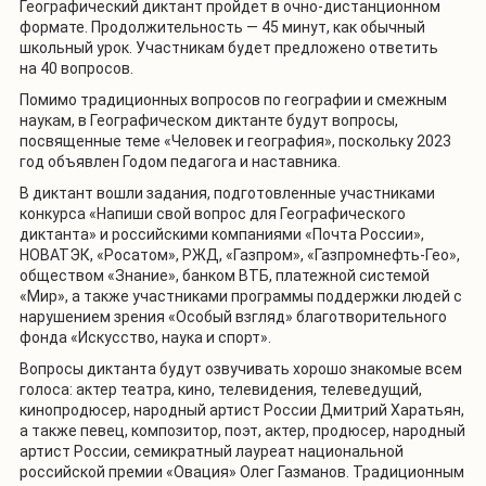
Географический диктант пройдет в очно-дистанционном
формате. Продолжительность — 45 минут, как обычный
школьный урок. Участникам будет предложено ответить
на 40 вопросов.
Помимо традиционных вопросов по географии и смежным
наукам, в Географическом диктанте будут вопросы,
посвященные теме «Человек и география», поскольку 2023
год объявлен Годом педагога и наставника.
В диктант вошли задания, подготовленные участниками
конкурса «Напиши свой вопрос для Географического
диктанта» и российскими компаниями «Почта России»,
НОВАТЭК, «Росатом», РЖД, «Газпром», «Газпромнефть-Гео»,
обществом «Знание», банком ВТБ, платежной системой
«Мир», а также участниками программы поддержки людей с
нарушением зрения «Особый взгляд» благотворительного
фонда «Искусство, наука и спорт».
Вопросы диктанта будут озвучивать хорошо знакомые всем
голоса: актер театра, кино, телевидения, телеведущий,
кинопродюсер, народный артист России Дмитрий Харатьян,
а также певец, композитор, поэт, актер, продюсер, народный
артист России, семикратный лауреат национальной
российской премии «Овация» Олег Газманов. Традиционным