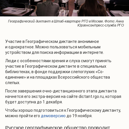
Географический диктант в Штаб-квартире РГО в Москве. Фото: Анна
Юргенсон/пресс-служба РГО
Участие в Географическом диктанте анонимное
и однократное. Можно пользоваться мобильным
устройством для поиска информации в интернете.
Люди с особенностями зрения и слуха смогут принять
участие в Географическом диктанте в специальных
библиотеках, в фонде поддержки слепоглухих «Со-
единение» и на площадках Всероссийского общества
слепых.
После завершения очно-дистанционного этапа диктанта
начнется его экстра-версия на сайте dictant.rgo.ru, которая
будет доступна до 1 декабря.
Чтобы хорошо подготовиться к Географическому диктанту,
можно пройти его
демоверсию
до 19 ноября.
Русское географическое общество проводит