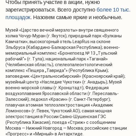
Чтобы принять участие в акции, нужно
зарегистрироваться. Всего доступно
более
10 тыс.
площад
ок
. Назовем самые яркие и необычные.
Музей «Царство вечной мерзлоты» внутри священного
холма Чочур-Муран (г. Якутск); природный парк «Вулканы
Камчатки»; высокогорный отель LeapRus на склоне
Эльбруса (Кабардино-Балкарская Республика); военно-
мемориальный комплекс «Бронепоезд № 13 „Тульский
рабочий“» (г. Тула); национальный парк «Таганай»
(Челябинская область); спелеопалеонтологический
комплекс «Пещера „Таврида“» (Республика Крым);
заповедник «Центральносибирский» (Красноярский край);
музейный центр «Наследие Чукотки» (г. Анадырь); Музей
военно-морской славы (г. Кронштадт); Федерация
воздухоплавания Ярославской области (г. Переславль-
Залесский); ледокол «Красин» (г. Санкт-Петербург);
плавучая атомная теплоэлектростанция «Академик
Ломоносов» (г. Певек, Чукотский АО); самая мощная
электростанция в России Саяно-Шушенская ГЭС
(Республика Хакасия); поезда «Стриж» с сообщением
Москва — Нижний Новгород — Москва; российские станции
«Прогресс» и «Мирный» в Антарктиде.