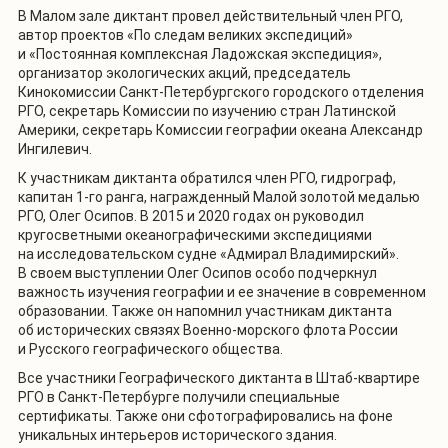
В Малом зале диктант провел действительный член РГО,
автор проектов «По следам великих экспедиций»
и «Постоянная комплексная Ладожская экспедиция»,
организатор экологических акций, председатель
Кинокомиссии Санкт-Петербургского городского отделения
РГО, секретарь Комиссии по изучению стран Латинской
Америки, секретарь Комиссии географии океана Александр
Ингилевич.
К участникам диктанта обратился член РГО, гидрограф,
капитан 1-го ранга, награжденный Малой золотой медалью
РГО, Олег Осипов. В 2015 и 2020 годах он руководил
кругосветными океанографическими экспедициями
на исследовательском судне «Адмирал Владимирский».
В своем выступлении Олег Осипов особо подчеркнул
важность изучения географии и ее значение в современном
образовании. Также он напомнил участникам диктанта
об исторических связях Военно-морского флота России
и Русского географического общества.
Все участники Географического диктанта в Штаб-квартире
РГО в Санкт-Петербурге получили специальные
сертификаты. Также они сфотографировались на фоне
уникальных интерьеров исторического здания.