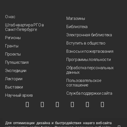
О нас
Магазины
Штаб-квартира РГО в
Библиотека
Санкт‑Петербурге
Электронная библиотека
Регионы
Вступить в общество
Гранты
Взносы и пожертвования
Проекты
Программы лояльности
Путешествия
Обработка персональных
Экспедиции
данных
Лектории
Пользовательское
соглашение
Выставки
Служба поддержки сайта
Научный архив
© ВОО "Русское географическое общество", 2013-2026 г.
Для оптимизации дизайна и быстродействия нашего
веб-сайта