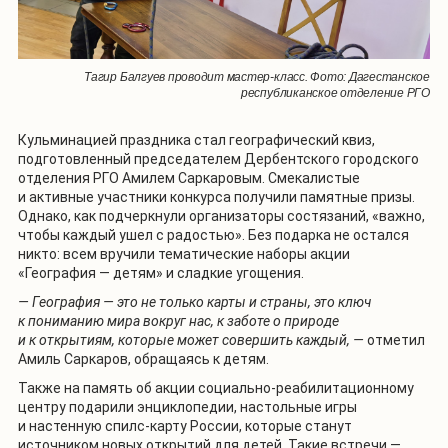
Тагир Балгуев проводит мастер-класс. Фото: Дагестанское
республиканское отделение РГО
Кульминацией праздника стал географический квиз,
подготовленный председателем Дербентского городского
отделения РГО Амилем Саркаровым. Смекалистые
и активные участники конкурса получили памятные призы.
Однако, как подчеркнули организаторы состязаний, «важно,
чтобы каждый ушел с радостью». Без подарка не остался
никто: всем вручили тематические наборы акции
«География — детям» и сладкие угощения.
— География — это не только карты и страны, это ключ
к пониманию мира вокруг нас, к заботе о природе
и к открытиям, которые может совершить каждый, —
отметил
Амиль Саркаров, обращаясь к детям.
Также на память об акции социально-реабилитационному
центру подарили энциклопедии, настольные игры
и настенную спилс-карту России, которые станут
источником новых открытий для детей. Такие встречи —