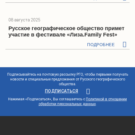
08 августа 2025
Русское географическое общество примет
участие в фестивале «Лиза.Family Fest»
ПОДРОБНЕЕ
Подписывайтесь на почтовую рассылку РГО, чтобы первыми получать
новости и специальные предложения от Русского географического
общества.
ПОДПИСАТЬСЯ
Нажимая «Подписаться», Вы соглашаетесь с
Политикой в отношении
обработки персональных данных
.