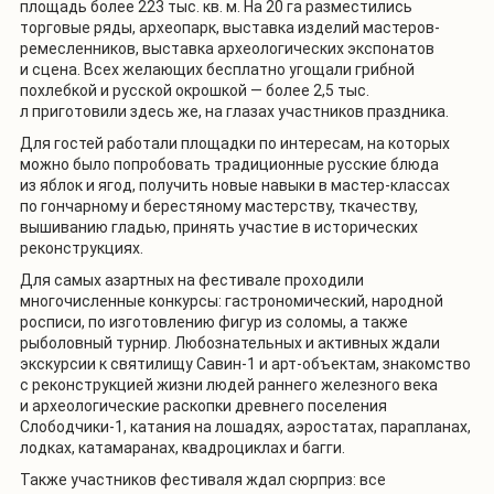
площадь более 223 тыс. кв. м. На 20 га разместились
торговые ряды, археопарк, выставка изделий мастеров-
ремесленников, выставка археологических экспонатов
и сцена. Всех желающих бесплатно угощали грибной
похлебкой и русской окрошкой — более 2,5 тыс.
л приготовили здесь же, на глазах участников праздника.
Для гостей работали площадки по интересам, на которых
можно было попробовать традиционные русские блюда
из яблок и ягод, получить новые навыки в мастер-классах
по гончарному и берестяному мастерству, ткачеству,
вышиванию гладью, принять участие в исторических
реконструкциях.
Для самых азартных на фестивале проходили
многочисленные конкурсы: гастрономический, народной
росписи, по изготовлению фигур из соломы, а также
рыболовный турнир. Любознательных и активных ждали
экскурсии к святилищу Савин-1 и арт-объектам, знакомство
с реконструкцией жизни людей раннего железного века
и археологические раскопки древнего поселения
Слободчики-1, катания на лошадях, аэростатах, парапланах,
лодках, катамаранах, квадроциклах и багги.
Также участников фестиваля ждал сюрприз: все