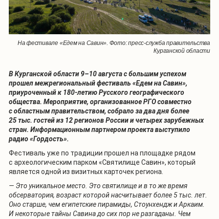
На фестивале «Едем на Савин». Фото: пресс-служба правительства
Курганской области
В Курганской области 9–10 августа с большим успехом
прошел межрегиональный фестиваль «Едем на Савин»,
приуроченный к 180-летию Русского географического
общества. Мероприятие, организованное РГО совместно
с областным правительством, собрало за два дня более
25 тыс. гостей из 12 регионов России и четырех зарубежных
стран. Информационным партнером проекта выступило
радио «Гордость».
Фестиваль уже по традиции прошел на площадке рядом
с археологическим парком «Святилище Савин», который
является одной из визитных карточек региона.
— Это уникальное место. Это святилище и в то же время
обсерватория, возраст которой насчитывает более 5 тыс. лет.
Оно старше, чем египетские пирамиды, Стоунхендж и Аркаим.
И некоторые тайны Савина до сих пор не разгаданы. Чем