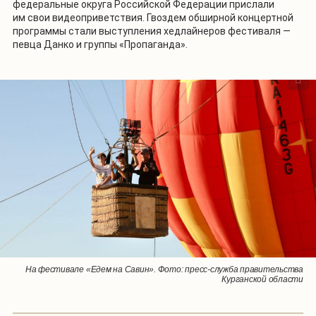
федеральные округа Российской Федерации прислали
им свои видеоприветствия. Гвоздем обширной концертной
программы стали выступления хедлайнеров фестиваля —
певца Данко и группы «Пропаганда».
1
/
3
На фестивале «Едем на Савин». Фото: пресс-служба правительства
На фестивале «Едем на Савин». Фото: пресс-служба правительства
На фестивале «Едем на Савин». Фото: пресс-служба правительства
Курганской области
Курганской области
Курганской области