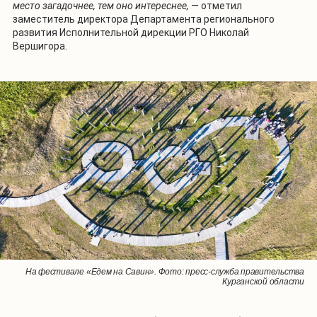
место загадочнее, тем оно интереснее, —
отметил
заместитель директора Департамента регионального
развития Исполнительной дирекции РГО Николай
Вершигора.
1
/
3
На фестивале «Едем на Савин». Фото: пресс-служба правительства
На фестивале «Едем на Савин». Фото: пресс-служба правительства
На фестивале «Едем на Савин». Фото: пресс-служба правительства
Курганской области
Курганской области
Курганской области