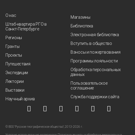
О нас
Магазины
Штаб-квартира РГО в
Библиотека
Санкт‑Петербурге
Электронная библиотека
Регионы
Вступить в общество
Гранты
Взносы и пожертвования
Проекты
Программы лояльности
Путешествия
Обработка персональных
Экспедиции
данных
Лектории
Пользовательское
соглашение
Выставки
Служба поддержки сайта
Научный архив
© ВОО "Русское географическое общество", 2013-2026 г.
Условия использования материалов
Политика защиты и обработки персональных