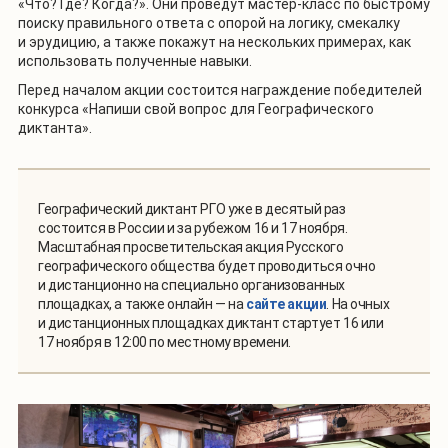
«Что? Где? Когда?». Они проведут мастер-класс по быстрому
поиску правильного ответа с опорой на логику, смекалку
и эрудицию, а также покажут на нескольких примерах, как
использовать полученные навыки.
Перед началом акции состоится награждение победителей
конкурса «Напиши свой вопрос для Географического
диктанта».
Географический диктант РГО уже в десятый раз
состоится в России и за рубежом 16 и 17 ноября.
Масштабная просветительская акция Русского
географического общества будет проводиться очно
и дистанционно на специально организованных
площадках, а также онлайн — на
сайте акции
. На очных
и дистанционных площадках диктант стартует 16 или
17 ноября в 12:00 по местному времени.