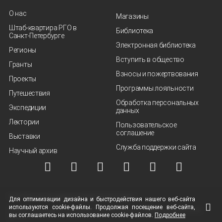
О нас
Магазины
Штаб-квартира РГО в
Библиотека
Санкт‑Петербурге
Электронная библиотека
Регионы
Вступить в общество
Гранты
Взносы и пожертвования
Проекты
Программы лояльности
Путешествия
Обработка персональных
Экспедиции
данных
Лектории
Пользовательское
соглашение
Выставки
Служба поддержки сайта
Научный архив
© ВОО "Русское географическое общество", 2013-2026 г.
Для оптимизации дизайна и быстродействия нашего
веб-сайта
используются
cookie-файлы.
Продолжая посещение
веб-сайта
,
Условия использования материалов
Политика защиты и обработки персональных
вы соглашаетесь на использование
cookie-файлов.
Подробнее
данных