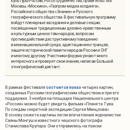
культуры России, Россотрудничества, правительства
Москвы, «Москино», «Газпром-медиа холдинга»,
Российского общества «Знание» и Русского
географического общества. В фестивальную программу
войдут пленарные заседания и деловые секции,
посвященные традиционным духовно-нравственным
и культурным ценностям народов, вопросам
противодействия деструктивному поведению
в межнациональной среде, адаптации иностранцев,
защите исторической памяти народов России и СНГ
и многому другому. Участники форума узнают много
интересного и проверят свои знания, написав Большой
этнографический диктант.
В рамках фестиваля
состоится показ
четырех картин,
созданных Русским географическим обществом и при его
поддержке. 3 ноября на площадке Национального центра
«Россия» можно будет увидеть фильма «Планета Тува.
По следам секретной экспедиции Сергея Минцлова».
В основу сюжета картины легли впечатления журналистки
Саяны Монгуш и известного чешского фотографа
Станислава Крупара. Они отправились на поиски