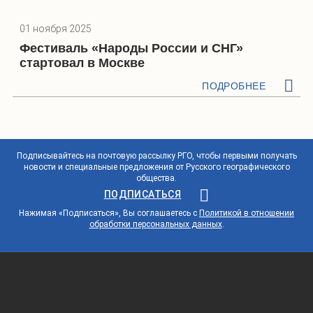
01 ноября 2025
Фестиваль «Народы России и СНГ»
стартовал в Москве
ПОДРОБНЕЕ
Подписывайтесь на почтовую рассылку РГО, чтобы первыми получать
новости и специальные предложения от Русского географического
общества.
ПОДПИСАТЬСЯ
Нажимая «Подписаться», Вы соглашаетесь с
Политикой в отношении
обработки персональных данных
.