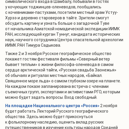
символического входа в Шамбалу, побывали в гостях
у кочующих тоджинцев-оленеводов, пообщались
с кочевниками-пастухами, посетили местный храм Устуу-
Хурээ и деревню староверов в тайге. Зрители смогут
обсудить картину и узнать больше о загадочной Туве
от начальника Азиатской номадической экспедиции ИИМК
РАН, исследующей курган Туннуг, кандидата исторических
наук, научного сотрудника Центра спасательной археологии
ИИМК РАН Тимура Садыкова.
Также 2 и 3 ноября Русское географическое общество
покажет гостям фестиваля фильмы «Северный ветер
бывает теплым» о жизни философа-оленевода в самом
сердце арктической тайги, «Русская свадьба Заонежья»
об обычаях и ритуалах местных народов, «Байкал.
Священное море льда» о самом глубоком озере на планете.
На каждом показе запланирована встреча с членами
съемочных групп, экспертами и активистами РГО, которым
можно будет задать вопросы. Вход свободный.
На площадке Национального центра «Россия»
2 ноября
будет работать Лекторий Русского географического
общества. Здесь можно будет прикоснуться
к фольклорному наследию, оценить вклад русских
путешественников в изучение культуры народов Средней